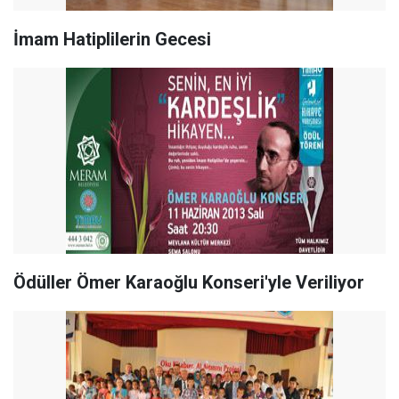
İmam Hatiplilerin Gecesi
Ödüller Ömer Karaoğlu Konseri'yle Veriliyor