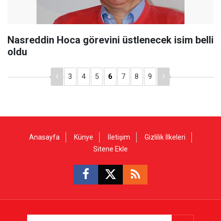
Nasreddin Hoca görevini üstlenecek isim belli
oldu
3
4
5
6
7
8
9
Anasayfa
Künye
İletişim
Gizlilik İlkeleri
Sitene Ekle