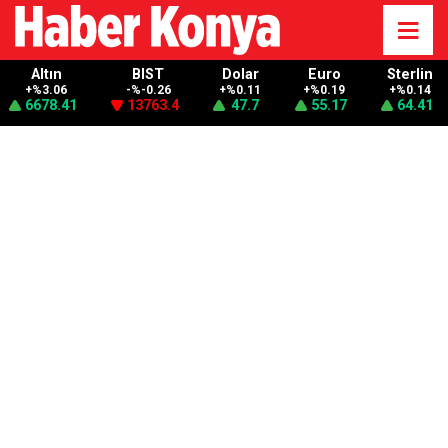
Altın
BIST
Dolar
Euro
Sterlin
+%3.06
-%-0.26
+%0.11
+%0.19
+%0.14
6678.41
13763.4
47.7
55.17
64.41