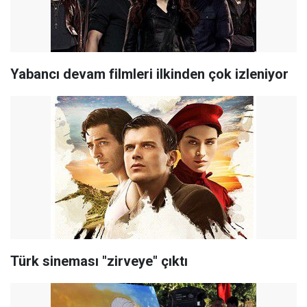
Yabancı devam filmleri ilkinden çok izleniyor
Türk sineması "zirveye" çıktı