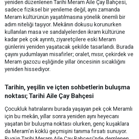
yeniden düzenlenen Tarihi Meram Aile Çay Bahçesi,
sadece fiziksel bir yenileme değil, aynı zamanda
Meram kültürünün yaşatılmasına yönelik önemli bir
adım niteliği taşıyor. Mekânın dokusu korunurken
kullanılan masa ve sandalyelerden ikram kültürüne
kadar pek çok ayrıntı, ziyaretçilere eski Meram
günlerini yeniden yaşatacak şekilde tasarlandı. Burada
çayını yudumlayan misafirler; oralet, mısır, çekirdek ve
Meram gazozu eşliğinde yıllar öncesinin sıcaklığını
yeniden hissediyor.
Tarihin, yeşilin ve içten sohbetlerin buluşma
noktası; Tarihi Aile Çay Bahçesi
Çocukluk hatıralarını burada yaşayan pek çok Meramlı
için bu mekân, yıllar sonra yeniden aynı heyecanı
yaşatan bir buluşma noktası olurken, genç kuşaklara
da Meram'ın köklü geçmişini tanıma fırsatı sunuyor.
Bugün Tarihi Meram Aile Çay Bahçesi'nde demlenen