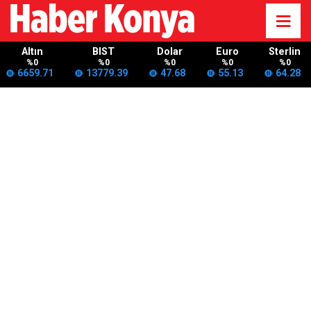
Altın
BIST
Dolar
Euro
Sterlin
%0
%0
%0
%0
%0
6659.71
13779.39
47.68
55.13
64.28