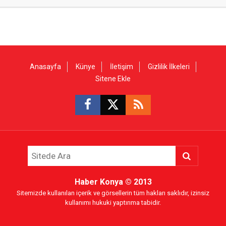
Anasayfa
Künye
İletişim
Gizlilik İlkeleri
Sitene Ekle
Haber Konya
© 2013
Sitemizde kullanılan içerik ve görsellerin tüm hakları saklıdır, izinsiz
kullanımı hukuki yaptırıma tabidir.