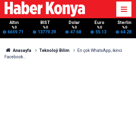
Altın
BIST
Dolar
Euro
Sterlin
%0
%0
%0
%0
%0
6659.71
13779.39
47.68
55.13
64.28
Anasayfa
Teknoloji Bilim
En çok WhatsApp, ikinci
Facebook...