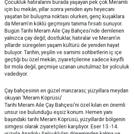
Çocukluk hatıralarını burada yaşayan pek çok Meramlı
için bu mekân, yıllar sonra yeniden aynı heyecanı
yaşatan bir buluşma noktası olurken, genç kuşaklara
da Meram'ın köklü geçmişini tanıma fırsatı sunuyor.
Bugün Tarihi Meram Aile Çay Bahçesi'nde demlenen
yalnızca çay değil; dostluklar, hatıralar ve Meram'ın
yıllardır süregelen yaşam kültürü de yeniden hayat
buluyor. Tarihin, yeşilin ve samimi sohbetlerin iç içe
geçtiği bu özel mekân, ziyaretçilerine sadece keyifli
bir mola değil, geçmişe uzanan unutulmaz bir yolculuk
vadediyor.
Çay bahçesinin en güzel manzarası; yüzyıllara meydan
okuyan ‘Meram Köprüsü’
Tarihi Meram Aile Çay Bahçesi'ni özel kılan en önemli
unsur ise bulunduğu eşsiz konum. Hemen yanı
başındaki tarihi Meram Köprüsü, yüzyıllardır bölgenin
simgesi olarak ziyaretçileri karşılıyor. Eser 13.-14.
yüzyıla Anadolu Selçukluları döneminden kalma ve