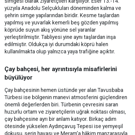
simgesi olarak ziyaretçileri karşılıyor. Eser 13.-14.
yüzyıla Anadolu Selçukluları döneminden kalma ve
şehrin simge yapılarından biridir. Kesme taşlardan
yapılmış ve yuvarlak kemerli beş gözden yapılmış
köprüde suyun akış yönüne sel yaranlar
yerleştirilmiştir. Tabliyesi yine aynı taşlardan inşa
edilmiştir. Oldukça iyi durumdaki köprü halen
kullanılmakta olup yalnızca yaya trafiğine açıktır.
Çay bahçesi, her ayrıntısıyla misafirlerini
büyülüyor
Çay bahçesinin hemen üstünde yer alan Tavusbaba
Türbesi ise bölgenin manevi atmosferini güçlendiren
önemli değerlerden biri. Türbenin çevresini saran
huzurlu ortam ve ziyaretçilerin uğrak noktası olması,
çay bahçesine ayrı bir anlam katıyor. Birkaç adım
ötesinde yükselen Aydınçavuş Tepesi ise yemyeşil
dokusu, serin havası ve Meram'a hâkim manzarasıyla