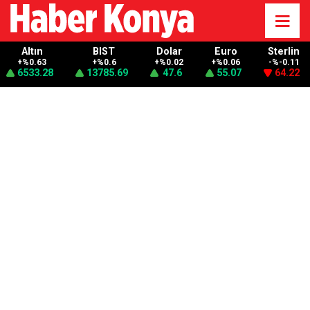
Altın
BIST
Dolar
Euro
Sterlin
+%0.63
+%0.6
+%0.02
+%0.06
-%-0.11
6533.28
13785.69
47.6
55.07
64.22