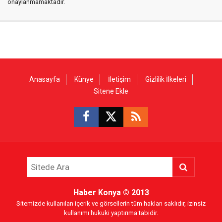
onaylanmamaktadır.
Anasayfa
Künye
İletişim
Gizlilik İlkeleri
Sitene Ekle
Haber Konya
© 2013
Sitemizde kullanılan içerik ve görsellerin tüm hakları saklıdır, izinsiz
kullanımı hukuki yaptırıma tabidir.