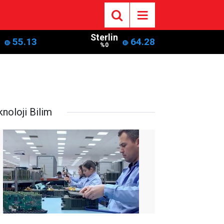
Sterlin
55.13
64.28
%0
noloji Bilim