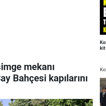
Ko
kit
simge mekanı
Ko
Çay Bahçesi kapılarını