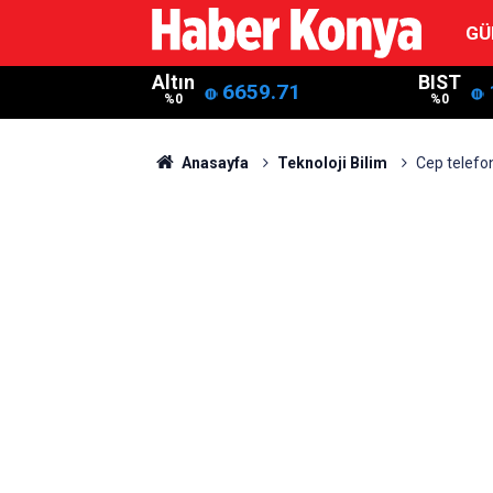
GÜ
Altın
BIST
6659.71
%0
%0
Anasayfa
Teknoloji Bilim
Cep telefon