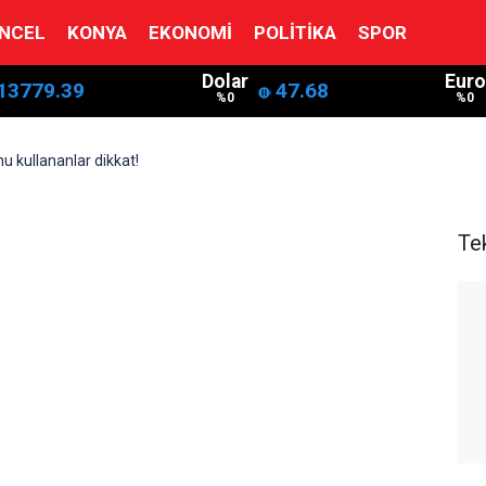
NCEL
KONYA
EKONOMI
POLITIKA
SPOR
Dolar
Euro
13779.39
47.68
%0
%0
u kullananlar dikkat!
Tek