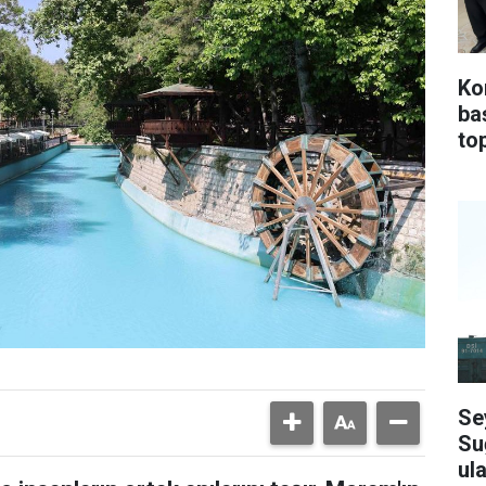
Ko
ba
top
Se
Su
ula