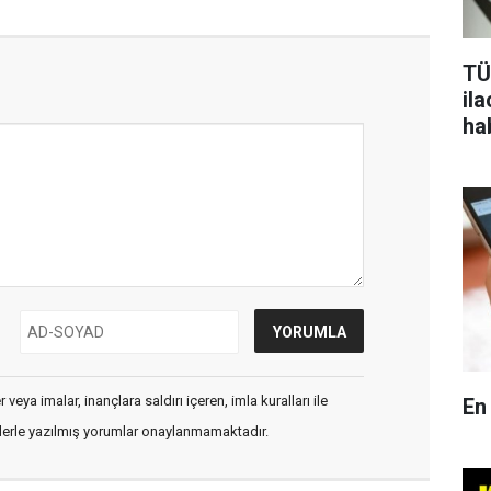
TÜ
il
ha
veya imalar, inançlara saldırı içeren, imla kuralları ile
En
flerle yazılmış yorumlar onaylanmamaktadır.