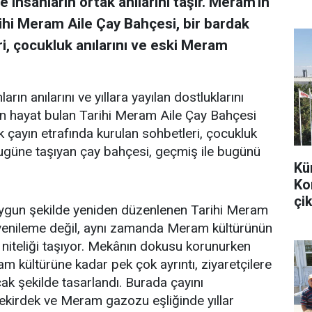
 insanların ortak anılarını taşır. Meram'ın
ihi Meram Aile Çay Bahçesi, bir bardak
i, çocukluk anılarını ve eski Meram
arın anılarını ve yıllara yayılan dostluklarını
en hayat bulan Tarihi Meram Aile Çay Bahçesi
k çayın etrafında kurulan sohbetleri, çocukluk
bugüne taşıyan çay bahçesi, geçmiş ile bugünü
Kü
Ko
çik
uygun şekilde yeniden düzenlenen Tarihi Meram
r yenileme değil, aynı zamanda Meram kültürünün
 niteliği taşıyor. Mekânın dokusu korunurken
m kültürüne kadar pek çok ayrıntı, ziyaretçilere
k şekilde tasarlandı. Burada çayını
 çekirdek ve Meram gazozu eşliğinde yıllar