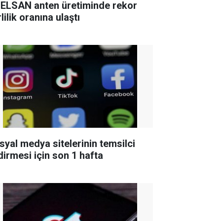
ELSAN anten üretiminde rekor
lilik oranına ulaştı
syal medya sitelerinin temsilci
ldirmesi için son 1 hafta