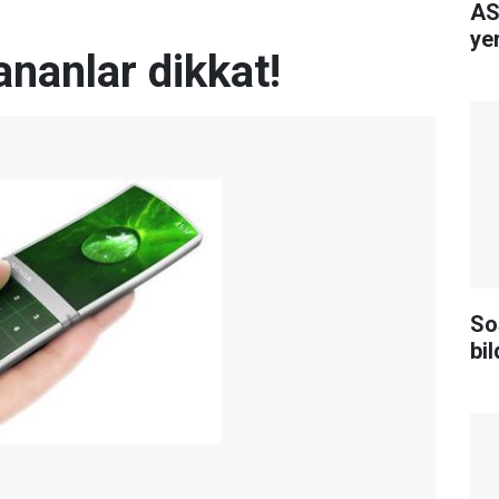
AS
yer
ananlar dikkat!
So
bi