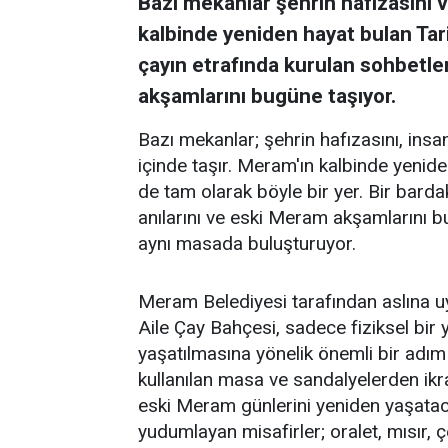
Bazı mekanlar şehrin hafızasını ve
kalbinde yeniden hayat bulan Tar
çayın etrafında kurulan sohbetler
akşamlarını bugüne taşıyor.
Bazı mekanlar; şehrin hafızasını, insanl
içinde taşır. Meram'ın kalbinde yenid
de tam olarak böyle bir yer. Bir barda
anılarını ve eski Meram akşamlarını 
aynı masada buluşturuyor.
Meram Belediyesi tarafından aslına 
Aile Çay Bahçesi, sadece fiziksel bi
yaşatılmasına yönelik önemli bir adım
kullanılan masa ve sandalyelerden ikra
eski Meram günlerini yeniden yaşataca
yudumlayan misafirler; oralet, mısır,