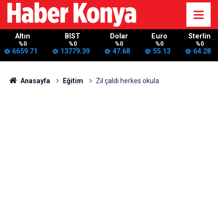
Altın
BIST
Dolar
Euro
Sterlin
%0
%0
%0
%0
%0
6659.71
13779.39
47.68
55.13
64.28
Anasayfa
Eğitim
Zil çaldı herkes okula