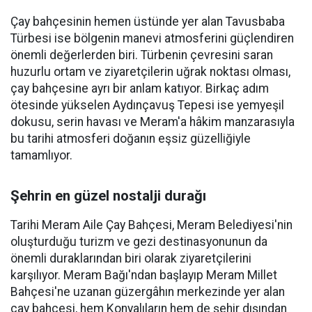
Çay bahçesinin hemen üstünde yer alan Tavusbaba
Türbesi ise bölgenin manevi atmosferini güçlendiren
önemli değerlerden biri. Türbenin çevresini saran
huzurlu ortam ve ziyaretçilerin uğrak noktası olması,
çay bahçesine ayrı bir anlam katıyor. Birkaç adım
ötesinde yükselen Aydınçavuş Tepesi ise yemyeşil
dokusu, serin havası ve Meram'a hâkim manzarasıyla
bu tarihi atmosferi doğanın eşsiz güzelliğiyle
tamamlıyor.
Şehrin en güzel nostalji durağı
Tarihi Meram Aile Çay Bahçesi, Meram Belediyesi'nin
oluşturduğu turizm ve gezi destinasyonunun da
önemli duraklarından biri olarak ziyaretçilerini
karşılıyor. Meram Bağı'ndan başlayıp Meram Millet
Bahçesi'ne uzanan güzergâhın merkezinde yer alan
çay bahçesi, hem Konyalıların hem de şehir dışından