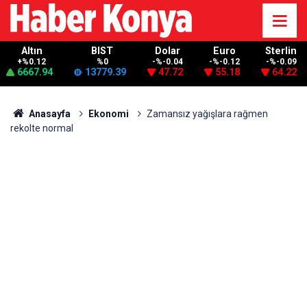
Altın
BIST
Dolar
Euro
Sterlin
+%0.12
%0
-%-0.04
-%-0.12
-%-0.09
6667.94
13779.39
47.72
55.18
64.22
Anasayfa
Ekonomi
Zamansız yağışlara rağmen
rekolte normal