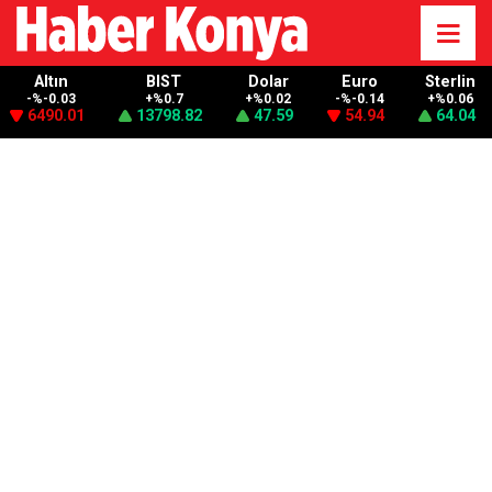
Altın
BIST
Dolar
Euro
Sterlin
-%-0.03
+%0.7
+%0.02
-%-0.14
+%0.06
6490.01
13798.82
47.59
54.94
64.04