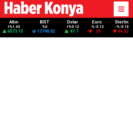
Altın
BIST
Dolar
Euro
Sterlin
+%1.43
%0
+%0.12
-%-0.12
-%-0.14
6573.15
13798.82
47.7
55
64.22