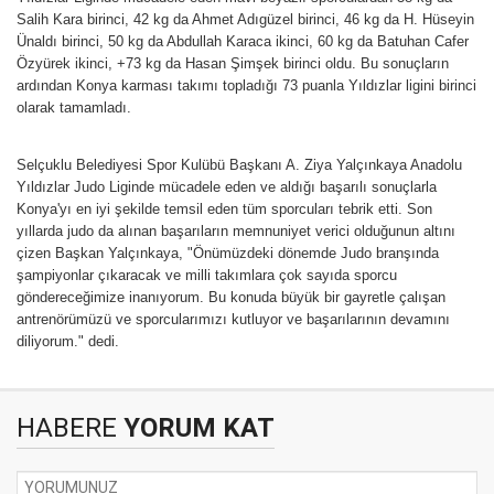
Salih Kara birinci, 42 kg da Ahmet Adıgüzel birinci, 46 kg da H. Hüseyin
Ünaldı birinci, 50 kg da Abdullah Karaca ikinci, 60 kg da Batuhan Cafer
Özyürek ikinci, +73 kg da Hasan Şimşek birinci oldu. Bu sonuçların
ardından Konya karması takımı topladığı 73 puanla Yıldızlar ligini birinci
olarak tamamladı.
Selçuklu Belediyesi Spor Kulübü Başkanı A. Ziya Yalçınkaya Anadolu
Yıldızlar Judo Liginde mücadele eden ve aldığı başarılı sonuçlarla
Konya'yı en iyi şekilde temsil eden tüm sporcuları tebrik etti. Son
yıllarda judo da alınan başarıların memnuniyet verici olduğunun altını
çizen Başkan Yalçınkaya, "Önümüzdeki dönemde Judo branşında
şampiyonlar çıkaracak ve milli takımlara çok sayıda sporcu
göndereceğimize inanıyorum. Bu konuda büyük bir gayretle çalışan
antrenörümüzü ve sporcularımızı kutluyor ve başarılarının devamını
diliyorum." dedi.
HABERE
YORUM KAT