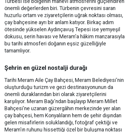
Türbesi ise bölgenin manevi atmosferini güçlendiren
önemli değerlerden biri. Türbenin çevresini saran
huzurlu ortam ve ziyaretçilerin uğrak noktası olması,
çay bahçesine ayrı bir anlam katıyor. Birkaç adım
ötesinde yükselen Aydınçavuş Tepesi ise yemyeşil
dokusu, serin havası ve Meram'a hâkim manzarasıyla
bu tarihi atmosferi doğanın eşsiz güzelliğiyle
tamamlıyor.
Şehrin en güzel nostalji durağı
Tarihi Meram Aile Çay Bahçesi, Meram Belediyesi'nin
oluşturduğu turizm ve gezi destinasyonunun da
önemli duraklarından biri olarak ziyaretçilerini
karşılıyor. Meram Bağı'ndan başlayıp Meram Millet
Bahçesi'ne uzanan güzergâhın merkezinde yer alan
çay bahçesi, hem Konyalıların hem de şehir dışından
gelen misafirlerin soluklandığı, fotoğraf çektiği ve
Meram'ın ruhunu hissettiği özel bir buluşma noktası