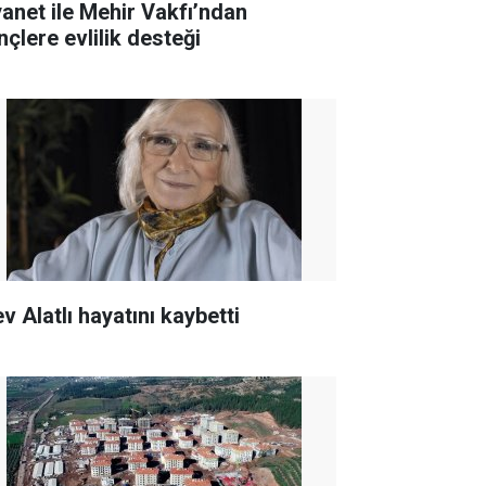
yanet ile Mehir Vakfı’ndan
nçlere evlilik desteği
v Alatlı hayatını kaybetti