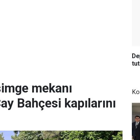
De
tu
simge mekanı
Ko
Çay Bahçesi kapılarını