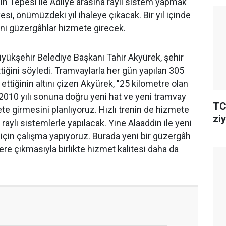
din Tepesi ile Adliye arasına raylı sistem yapmak
si, önümüzdeki yıl ihaleye çıkacak. Bir yıl içinde
i güzergâhlar hizmete girecek.
üyükşehir Belediye Başkanı Tahir Akyürek, şehir
ttiğini söyledi. Tramvaylarla her gün yapılan 305
 ettiğinin altını çizen Akyürek, "25 kilometre olan
e 2010 yılı sonuna doğru yeni hat ve yeni tramvay
TC
te girmesini planlıyoruz. Hızlı trenin de hizmete
ziy
 raylı sistemlerle yapılacak. Yine Alaaddin ile yeni
 için çalışma yapıyoruz. Burada yeni bir güzergâh
ere çıkmasıyla birlikte hizmet kalitesi daha da