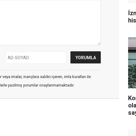
İz
hi
veya imalar, inançlara saldırı içeren, imla kuralları ile
flerle yazılmış yorumlar onaylanmamaktadır.
Ko
olacak? YS
say