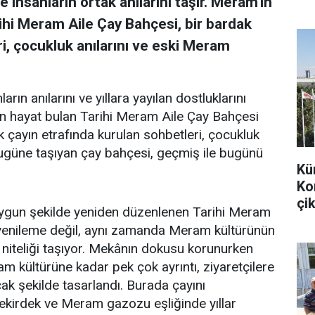
 insanların ortak anılarını taşır. Meram'ın
ihi Meram Aile Çay Bahçesi, bir bardak
i, çocukluk anılarını ve eski Meram
arın anılarını ve yıllara yayılan dostluklarını
en hayat bulan Tarihi Meram Aile Çay Bahçesi
k çayın etrafında kurulan sohbetleri, çocukluk
bugüne taşıyan çay bahçesi, geçmiş ile bugünü
Kü
Ko
çik
uygun şekilde yeniden düzenlenen Tarihi Meram
r yenileme değil, aynı zamanda Meram kültürünün
 niteliği taşıyor. Mekânın dokusu korunurken
m kültürüne kadar pek çok ayrıntı, ziyaretçilere
k şekilde tasarlandı. Burada çayını
 çekirdek ve Meram gazozu eşliğinde yıllar