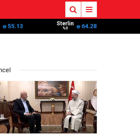
Sterlin
55.13
64.28
%0
ncel