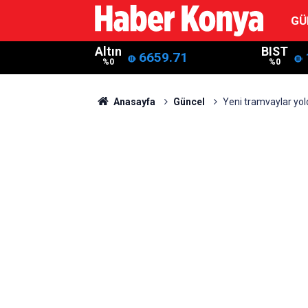
GÜ
Altın
BIST
6659.71
%0
%0
Anasayfa
Güncel
Yeni tramvaylar yold