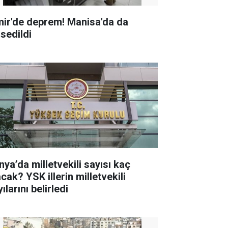
mir'de deprem! Manisa'da da
ssedildi
nya’da milletvekili sayısı kaç
K illerin milletvekili
ılarını belirledi