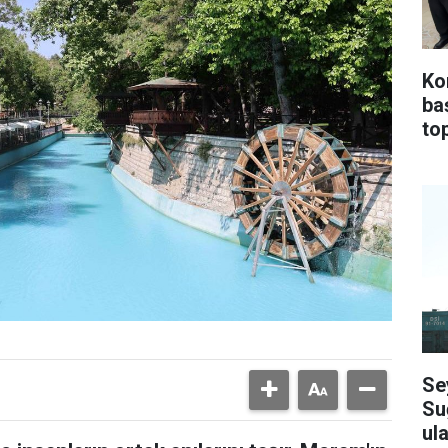
Ko
ba
top
Se
Su
ula