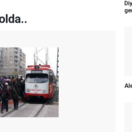
Di
ge
olda..
Ale