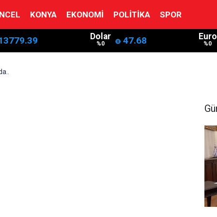
NCEL
KONYA
EKONOMI
POLITIKA
SPOR
Dolar
Euro
13779.39
47.68
%0
%0
a..
Gü