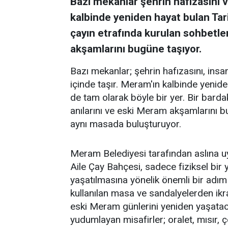
Bazı mekanlar şehrin hafızasını ve
kalbinde yeniden hayat bulan Tar
çayın etrafında kurulan sohbetler
akşamlarını bugüne taşıyor.
Bazı mekanlar; şehrin hafızasını, insanl
içinde taşır. Meram'ın kalbinde yenid
de tam olarak böyle bir yer. Bir barda
anılarını ve eski Meram akşamlarını 
aynı masada buluşturuyor.
Meram Belediyesi tarafından aslına 
Aile Çay Bahçesi, sadece fiziksel bi
yaşatılmasına yönelik önemli bir adım
kullanılan masa ve sandalyelerden ikra
eski Meram günlerini yeniden yaşataca
yudumlayan misafirler; oralet, mısır,