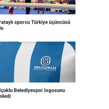
rataylı sporcu Türkiye üçüncüsü
du
lçuklu Belediyespor logosunu
niledi