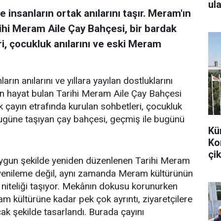
ula
 insanların ortak anılarını taşır. Meram'ın
ihi Meram Aile Çay Bahçesi, bir bardak
i, çocukluk anılarını ve eski Meram
arın anılarını ve yıllara yayılan dostluklarını
en hayat bulan Tarihi Meram Aile Çay Bahçesi
k çayın etrafında kurulan sohbetleri, çocukluk
bugüne taşıyan çay bahçesi, geçmiş ile bugünü
Kü
Ko
çik
uygun şekilde yeniden düzenlenen Tarihi Meram
r yenileme değil, aynı zamanda Meram kültürünün
 niteliği taşıyor. Mekânın dokusu korunurken
m kültürüne kadar pek çok ayrıntı, ziyaretçilere
k şekilde tasarlandı. Burada çayını