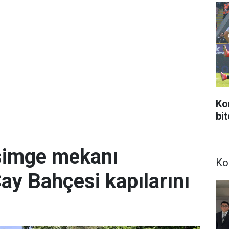
Ko
bi
simge mekanı
Ko
Çay Bahçesi kapılarını