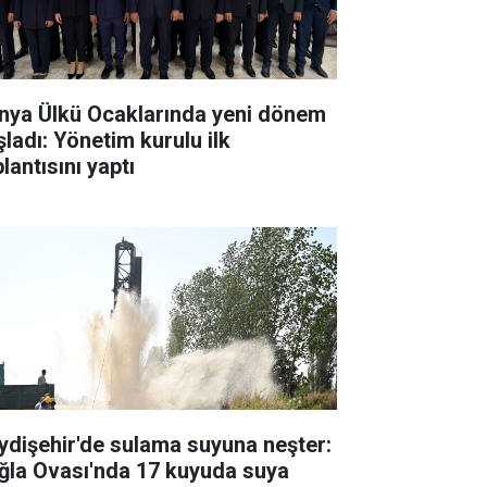
nya Ülkü Ocaklarında yeni dönem
şladı: Yönetim kurulu ilk
lantısını yaptı
ydişehir'de sulama suyuna neşter:
ğla Ovası'nda 17 kuyuda suya