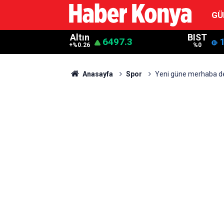
GÜ
Altın
BIST
6497.3
+%0.26
%0
Anasayfa
Spor
Yeni güne merhaba d