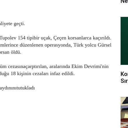
Ne
iyete geçti.
upolev 154 tipibir uçak, Çeçen korsanlarca kaçırıldı.
timlerince düzenlenen operasyonda, Türk yolcu Gürsel
rsan öldü.
m cezasınaçarptırılan, aralarında Ekim Devrimi'nin
Ko
ğu 18 kişinin cezaları infaz edildi.
Sı
 aydınınıtutukladı