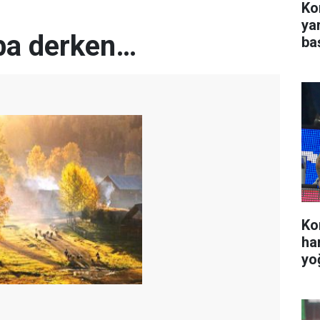
Kon
ya
ba derken…
ba
Ko
ha
yo