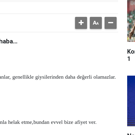
haba...
Ko
1
nlar, genellikle giysilerinden daha değerli olamazlar.
la helak etme,bundan evvel bize afiyet ver.