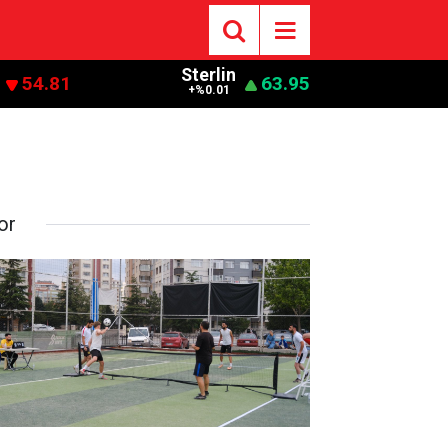
Sterlin
54.81
63.95
+%0.01
or