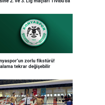
sine 2. ve 3. Lig maçları Tivibu'da
nyaspor’un zorlu fikstürü!
ralama tekrar değişebilir