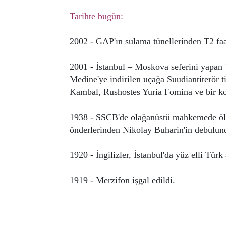
Tarihte bugün:
2002 - GAP'ın sulama tünellerinden T2 faal
2001 - İstanbul – Moskova seferini yapan T
Medine'ye indirilen uçağa Suudiantiterör 
Kambal, Rushostes Yuria Fomina ve bir ko
1938 - SSCB'de olağanüstü mahkemede ölü
önderlerinden Nikolay Buharin'in debulundu
1920 - İngilizler, İstanbul'da yüz elli Türk
1919 - Merzifon işgal edildi.