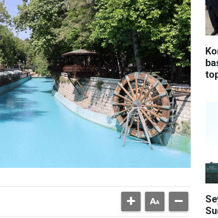
Ko
ba
top
Se
Su