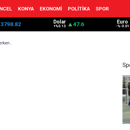
NCEL
KONYA
EKONOMI
POLITIKA
SPOR
Dolar
Euro
13798.82
47.6
+%0.13
-%-0.01
erken…
Sp