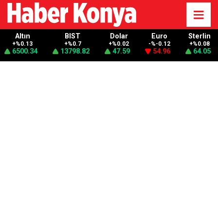
Altın
BIST
Dolar
Euro
Sterlin
+%0.13
+%0.7
+%0.02
-%-0.12
+%0.08
6500.34
13798.82
47.59
54.96
64.05