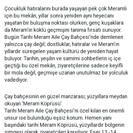
Çocukluk hatıralarını burada yaşayan pek çok Meramlı
için bu mekân, yıllar sonra yeniden aynı heyecanı
yaşatan bir buluşma noktası olurken, genç kuşaklara
da Meram'ın köklü geçmişini tanıma fırsatı sunuyor.
Bugün Tarihi Meram Aile Çay Bahçesi'nde demlenen
yalnızca çay değil; dostluklar, hatıralar ve Meram'ın
yıllardır süregelen yaşam kültürü de yeniden hayat
buluyor. Tarihin, yeşilin ve samimi sohbetlerin iç içe
geçtiği bu özel mekân, ziyaretçilerine sadece keyifli
bir mola değil, geçmişe uzanan unutulmaz bir yolculuk
vadediyor.
Çay bahçesinin en güzel manzarası; yüzyıllara meydan
okuyan ‘Meram Köprüsü’
Tarihi Meram Aile Çay Bahçesi'ni özel kılan en önemli
unsur ise bulunduğu eşsiz konum. Hemen yanı
başındaki tarihi Meram Köprüsü, yüzyıllardır bölgenin
simgesi olarak ziyaretçileri karşılıyor. Eser 13.-14.