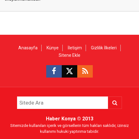
Anasayfa
Künye
İletişim
Gizlilik İlkeleri
Sitene Ekle
Haber Konya
© 2013
Sitemizde kullanılan içerik ve görsellerin tüm hakları saklıdır, izinsiz
kullanımı hukuki yaptırıma tabidir.