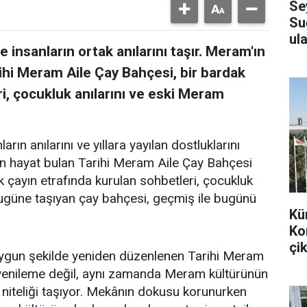
Se
Su
ula
 insanların ortak anılarını taşır. Meram'ın
ihi Meram Aile Çay Bahçesi, bir bardak
i, çocukluk anılarını ve eski Meram
arın anılarını ve yıllara yayılan dostluklarını
en hayat bulan Tarihi Meram Aile Çay Bahçesi
k çayın etrafında kurulan sohbetleri, çocukluk
bugüne taşıyan çay bahçesi, geçmiş ile bugünü
Kü
Ko
çik
uygun şekilde yeniden düzenlenen Tarihi Meram
r yenileme değil, aynı zamanda Meram kültürünün
 niteliği taşıyor. Mekânın dokusu korunurken