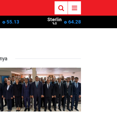
Sterlin
55.13
64.28
%0
nya