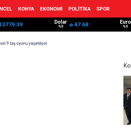
NCEL
KONYA
EKONOMI
POLITIKA
SPOR
Dolar
Euro
13779.39
47.68
%0
%0
sel 9 taş oyunu yaşatılıyor
Ko