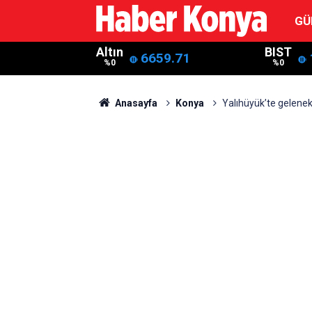
GÜ
Altın
BIST
6659.71
%0
%0
Anasayfa
Konya
Yalıhüyük’te gelenek