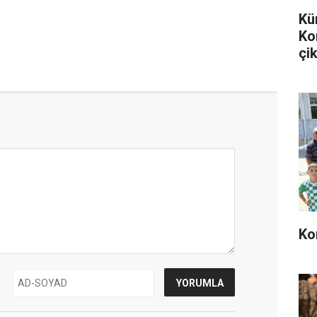
Kü
Ko
çik
Ko