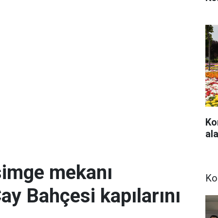
Ko
ala
simge mekanı
Ko
Çay Bahçesi kapılarını