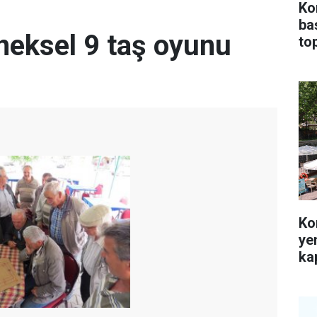
Ko
ba
neksel 9 taş oyunu
top
Ko
ye
kap