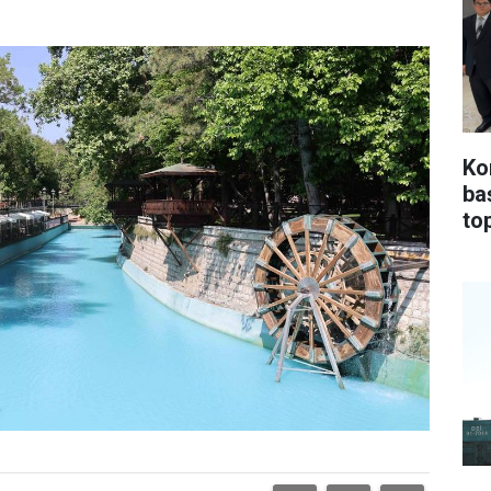
Ko
ba
top