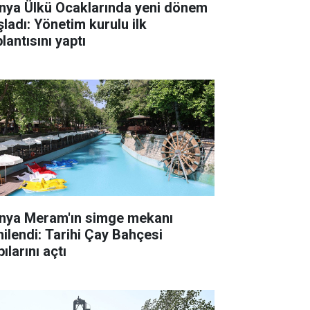
nya Ülkü Ocaklarında yeni dönem
şladı: Yönetim kurulu ilk
lantısını yaptı
nya Meram'ın simge mekanı
nilendi: Tarihi Çay Bahçesi
ılarını açtı