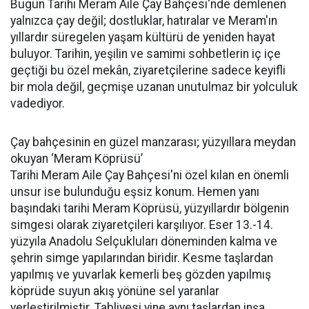
Bugün Tarihi Meram Aile Çay Bahçesi'nde demlenen
yalnızca çay değil; dostluklar, hatıralar ve Meram'ın
yıllardır süregelen yaşam kültürü de yeniden hayat
buluyor. Tarihin, yeşilin ve samimi sohbetlerin iç içe
geçtiği bu özel mekân, ziyaretçilerine sadece keyifli
bir mola değil, geçmişe uzanan unutulmaz bir yolculuk
vadediyor.
Çay bahçesinin en güzel manzarası; yüzyıllara meydan
okuyan ‘Meram Köprüsü’
Tarihi Meram Aile Çay Bahçesi'ni özel kılan en önemli
unsur ise bulunduğu eşsiz konum. Hemen yanı
başındaki tarihi Meram Köprüsü, yüzyıllardır bölgenin
simgesi olarak ziyaretçileri karşılıyor. Eser 13.-14.
yüzyıla Anadolu Selçukluları döneminden kalma ve
şehrin simge yapılarından biridir. Kesme taşlardan
yapılmış ve yuvarlak kemerli beş gözden yapılmış
köprüde suyun akış yönüne sel yaranlar
yerleştirilmiştir. Tabliyesi yine aynı taşlardan inşa