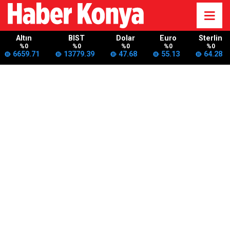
Altın
BIST
Dolar
Euro
Sterlin
%0
%0
%0
%0
%0
6659.71
13779.39
47.68
55.13
64.28