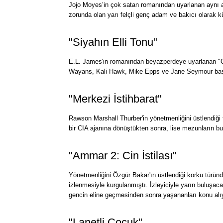
Jojo Moyes’in çok satan romanından uyarlanan aynı ad
zorunda olan yarı felçli genç adam ve bakıcı olarak k
"Siyahın Elli Tonu"
E.L. James'in romanından beyazperdeye uyarlanan "Gri
Wayans, Kali Hawk, Mike Epps ve Jane Seymour başro
"Merkezi İstihbarat"
Rawson Marshall Thurber'in yönetmenliğini üstlendiği f
bir CIA ajanına dönüştükten sonra, lise mezunların bul
"Ammar 2: Cin İstilası"
Yönetmenliğini Özgür Bakar'ın üstlendiği korku türünde
izlenmesiyle kurgulanmıştı. İzleyiciyle yarın buluşaca
gencin eline geçmesinden sonra yaşananları konu alı
"Lanetli Çocuk"