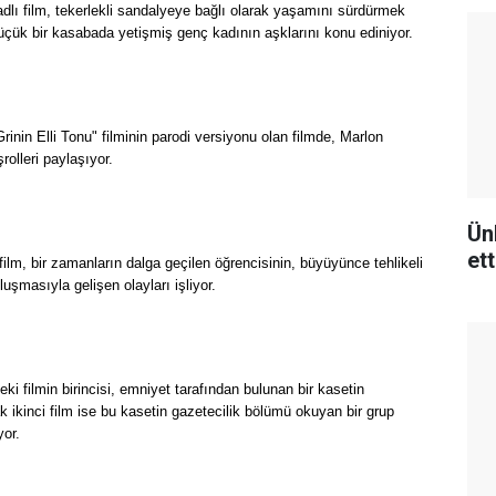
lı film, tekerlekli sandalyeye bağlı olarak yaşamını sürdürmek
üçük bir kasabada yetişmiş genç kadının aşklarını konu ediniyor.
nin Elli Tonu" filminin parodi versiyonu olan filmde, Marlon
lleri paylaşıyor.
Ün
ett
ilm, bir zamanların dalga geçilen öğrencisinin, büyüyünce tehlikeli
uşmasıyla gelişen olayları işliyor.
ki filmin birincisi, emniyet tarafından bulunan bir kasetin
k ikinci film ise bu kasetin gazetecilik bölümü okuyan bir grup
yor.