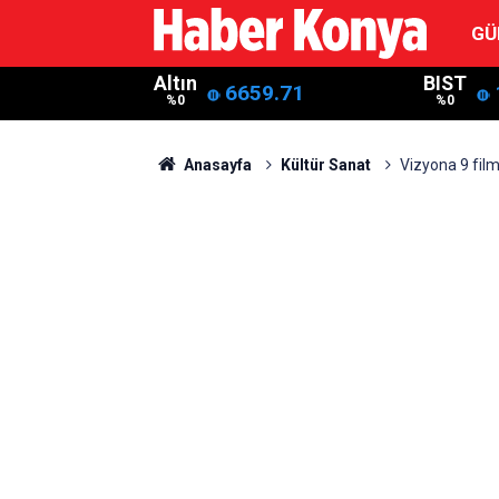
GÜ
Altın
BIST
6659.71
%0
%0
Anasayfa
Kültür Sanat
Vizyona 9 film