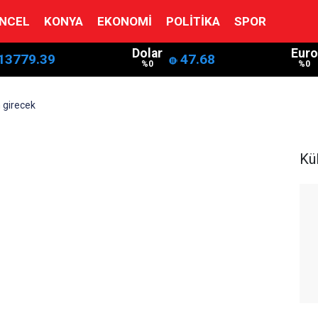
NCEL
KONYA
EKONOMI
POLITIKA
SPOR
Dolar
Euro
13779.39
47.68
%0
%0
 girecek
Kü