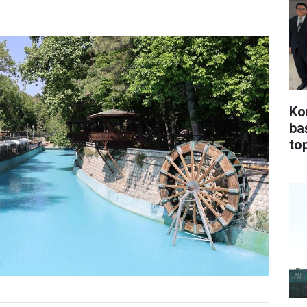
Ko
ba
top