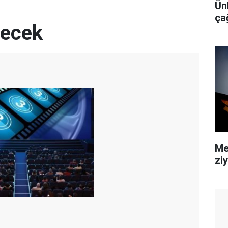
Ünl
ça
recek
Me
zi