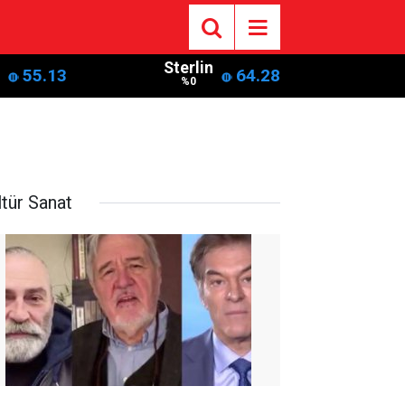
Sterlin
55.13
64.28
%0
ltür Sanat