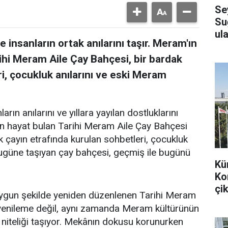
Se
Su
ula
 insanların ortak anılarını taşır. Meram'ın
ihi Meram Aile Çay Bahçesi, bir bardak
i, çocukluk anılarını ve eski Meram
arın anılarını ve yıllara yayılan dostluklarını
en hayat bulan Tarihi Meram Aile Çay Bahçesi
k çayın etrafında kurulan sohbetleri, çocukluk
bugüne taşıyan çay bahçesi, geçmiş ile bugünü
Kü
Ko
çik
uygun şekilde yeniden düzenlenen Tarihi Meram
r yenileme değil, aynı zamanda Meram kültürünün
 niteliği taşıyor. Mekânın dokusu korunurken