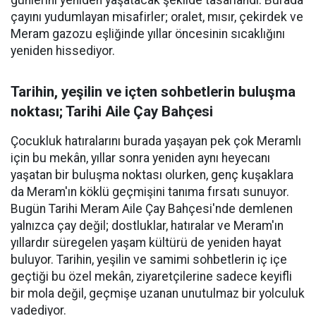
günlerini yeniden yaşatacak şekilde tasarlandı. Burada
çayını yudumlayan misafirler; oralet, mısır, çekirdek ve
Meram gazozu eşliğinde yıllar öncesinin sıcaklığını
yeniden hissediyor.
Tarihin, yeşilin ve içten sohbetlerin buluşma
noktası; Tarihi Aile Çay Bahçesi
Çocukluk hatıralarını burada yaşayan pek çok Meramlı
için bu mekân, yıllar sonra yeniden aynı heyecanı
yaşatan bir buluşma noktası olurken, genç kuşaklara
da Meram'ın köklü geçmişini tanıma fırsatı sunuyor.
Bugün Tarihi Meram Aile Çay Bahçesi'nde demlenen
yalnızca çay değil; dostluklar, hatıralar ve Meram'ın
yıllardır süregelen yaşam kültürü de yeniden hayat
buluyor. Tarihin, yeşilin ve samimi sohbetlerin iç içe
geçtiği bu özel mekân, ziyaretçilerine sadece keyifli
bir mola değil, geçmişe uzanan unutulmaz bir yolculuk
vadediyor.