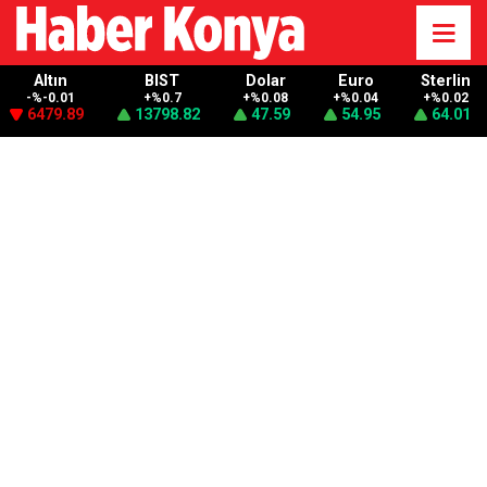
Altın
BIST
Dolar
Euro
Sterlin
-%-0.01
+%0.7
+%0.08
+%0.04
+%0.02
6479.89
13798.82
47.59
54.95
64.01