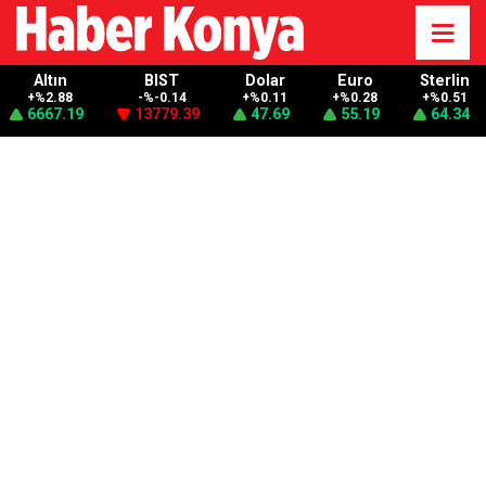
Altın
BIST
Dolar
Euro
Sterlin
+%2.88
-%-0.14
+%0.11
+%0.28
+%0.51
6667.19
13779.39
47.69
55.19
64.34