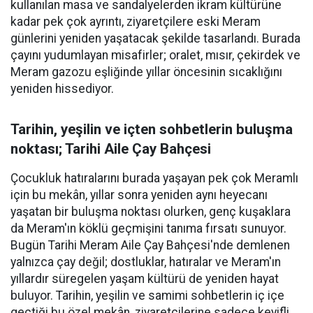
kullanılan masa ve sandalyelerden ikram kültürüne
kadar pek çok ayrıntı, ziyaretçilere eski Meram
günlerini yeniden yaşatacak şekilde tasarlandı. Burada
çayını yudumlayan misafirler; oralet, mısır, çekirdek ve
Meram gazozu eşliğinde yıllar öncesinin sıcaklığını
yeniden hissediyor.
Tarihin, yeşilin ve içten sohbetlerin buluşma
noktası; Tarihi Aile Çay Bahçesi
Çocukluk hatıralarını burada yaşayan pek çok Meramlı
için bu mekân, yıllar sonra yeniden aynı heyecanı
yaşatan bir buluşma noktası olurken, genç kuşaklara
da Meram'ın köklü geçmişini tanıma fırsatı sunuyor.
Bugün Tarihi Meram Aile Çay Bahçesi'nde demlenen
yalnızca çay değil; dostluklar, hatıralar ve Meram'ın
yıllardır süregelen yaşam kültürü de yeniden hayat
buluyor. Tarihin, yeşilin ve samimi sohbetlerin iç içe
geçtiği bu özel mekân, ziyaretçilerine sadece keyifli