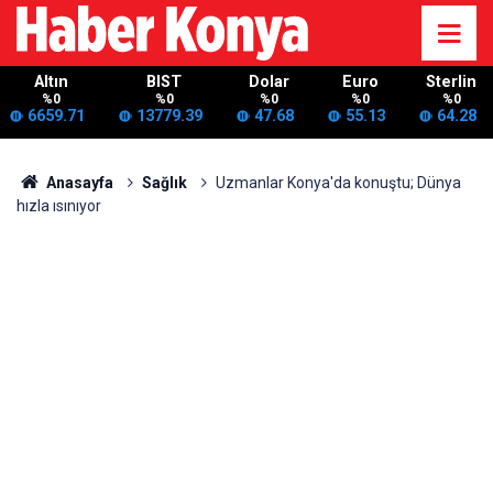
Altın
BIST
Dolar
Euro
Sterlin
%0
%0
%0
%0
%0
6659.71
13779.39
47.68
55.13
64.28
Anasayfa
Sağlık
Uzmanlar Konya'da konuştu; Dünya
hızla ısınıyor