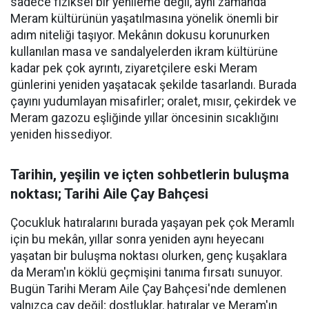
sadece fiziksel bir yenileme değil, aynı zamanda
Meram kültürünün yaşatılmasına yönelik önemli bir
adım niteliği taşıyor. Mekânın dokusu korunurken
kullanılan masa ve sandalyelerden ikram kültürüne
kadar pek çok ayrıntı, ziyaretçilere eski Meram
günlerini yeniden yaşatacak şekilde tasarlandı. Burada
çayını yudumlayan misafirler; oralet, mısır, çekirdek ve
Meram gazozu eşliğinde yıllar öncesinin sıcaklığını
yeniden hissediyor.
Tarihin, yeşilin ve içten sohbetlerin buluşma
noktası; Tarihi Aile Çay Bahçesi
Çocukluk hatıralarını burada yaşayan pek çok Meramlı
için bu mekân, yıllar sonra yeniden aynı heyecanı
yaşatan bir buluşma noktası olurken, genç kuşaklara
da Meram'ın köklü geçmişini tanıma fırsatı sunuyor.
Bugün Tarihi Meram Aile Çay Bahçesi'nde demlenen
yalnızca çay değil; dostluklar, hatıralar ve Meram'ın