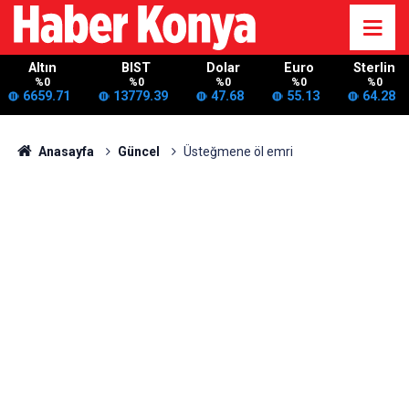
Altın
BIST
Dolar
Euro
Sterlin
%0
%0
%0
%0
%0
6659.71
13779.39
47.68
55.13
64.28
Anasayfa
Güncel
Üsteğmene öl emri