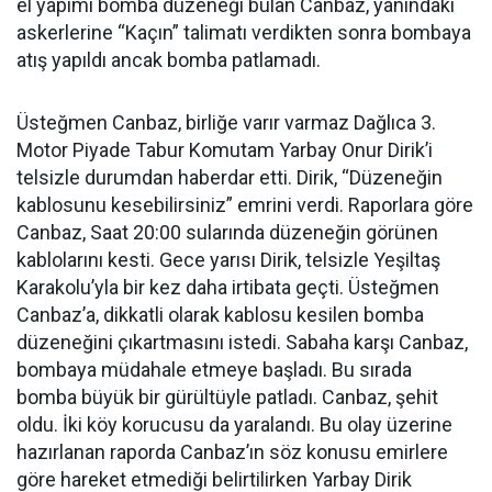
el yapımı bomba düzeneği bulan Canbaz, yanındaki
askerlerine “Kaçın” talimatı verdikten sonra bombaya
atış yapıldı ancak bomba patlamadı.
Üsteğmen Canbaz, birliğe varır varmaz Dağlıca 3.
Motor Piyade Tabur Komutam Yarbay Onur Dirik’i
telsizle durumdan haberdar etti. Dirik, “Düzeneğin
kablosunu kesebilirsiniz” emrini verdi. Raporlara göre
Canbaz, Saat 20:00 sularında düzeneğin görünen
kablolarını kesti. Gece yarısı Dirik, telsizle Yeşiltaş
Karakolu’yla bir kez daha irtibata geçti. Üsteğmen
Canbaz’a, dikkatli olarak kablosu kesilen bomba
düzeneğini çıkartmasını istedi. Sabaha karşı Canbaz,
bombaya müdahale etmeye başladı. Bu sırada
bomba büyük bir gürültüyle patladı. Canbaz, şehit
oldu. İki köy korucusu da yaralandı. Bu olay üzerine
hazırlanan raporda Canbaz’ın söz konusu emirlere
göre hareket etmediği belirtilirken Yarbay Dirik