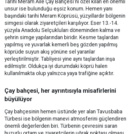
Tarihi Meram Aile Çay Bahçesi'ni özel kılan en önemli
unsur ise bulunduğu eşsiz konum. Hemen yanı
başındaki tarihi Meram Köprüsü, yüzyıllardır bölgenin
simgesi olarak ziyaretçileri karşılıyor. Eser 13.-14.
yüzyıla Anadolu Selçukluları döneminden kalma ve
şehrin simge yapılarından biridir. Kesme taşlardan
yapılmış ve yuvarlak kemerli beş gözden yapılmış
köprüde suyun akış yönüne sel yaranlar
yerleştirilmiştir. Tabliyesi yine aynı taşlardan inşa
edilmiştir. Oldukça iyi durumdaki köprü halen
kullanılmakta olup yalnızca yaya trafiğine açıktır.
Çay bahçesi, her ayrıntısıyla misafirlerini
büyülüyor
Çay bahçesinin hemen üstünde yer alan Tavusbaba
Türbesi ise bölgenin manevi atmosferini güçlendiren
önemli değerlerden biri. Türbenin çevresini saran
huzurlu ortam ve ziyaretçilerin uğrak noktası olması,