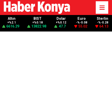
Altın
BIST
Dolar
Euro
Sterlin
+%2.1
+%0.18
+%0.12
-%-0.08
-%-0.28
6616.29
13822.98
47.7
55.02
64.13