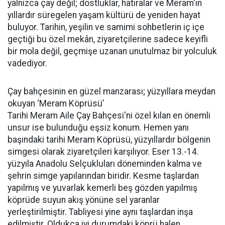
yalnızca çay değil; dostluklar, hatıralar ve Meram'ın
yıllardır süregelen yaşam kültürü de yeniden hayat
buluyor. Tarihin, yeşilin ve samimi sohbetlerin iç içe
geçtiği bu özel mekân, ziyaretçilerine sadece keyifli
bir mola değil, geçmişe uzanan unutulmaz bir yolculuk
vadediyor.
Çay bahçesinin en güzel manzarası; yüzyıllara meydan
okuyan ‘Meram Köprüsü’
Tarihi Meram Aile Çay Bahçesi'ni özel kılan en önemli
unsur ise bulunduğu eşsiz konum. Hemen yanı
başındaki tarihi Meram Köprüsü, yüzyıllardır bölgenin
simgesi olarak ziyaretçileri karşılıyor. Eser 13.-14.
yüzyıla Anadolu Selçukluları döneminden kalma ve
şehrin simge yapılarından biridir. Kesme taşlardan
yapılmış ve yuvarlak kemerli beş gözden yapılmış
köprüde suyun akış yönüne sel yaranlar
yerleştirilmiştir. Tabliyesi yine aynı taşlardan inşa
edilmiştir. Oldukça iyi durumdaki köprü halen