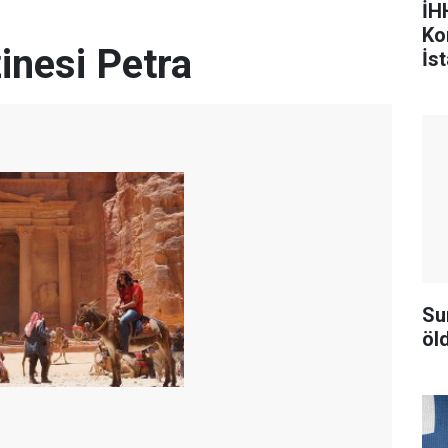
İHH
Ko
zinesi Petra
İst
Su
öld