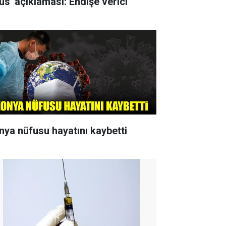
rüs' açıklaması: Endişe verici
nya nüfusu hayatını kaybetti