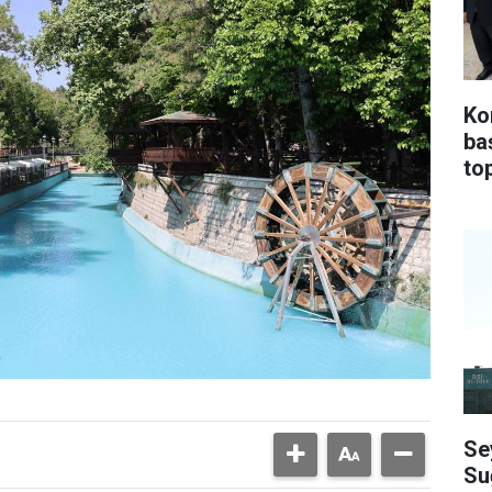
Ko
ba
top
Se
Su