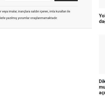
veya imalar, inançlara saldırı içeren, imla kuralları ile
Yo
flerle yazılmış yorumlar onaylanmamaktadır.
da
Di
mu
aç