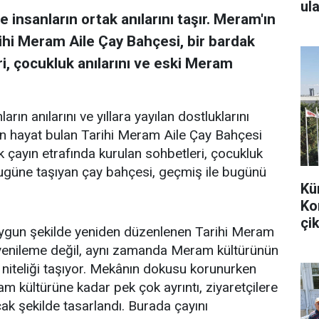
ula
 insanların ortak anılarını taşır. Meram'ın
ihi Meram Aile Çay Bahçesi, bir bardak
i, çocukluk anılarını ve eski Meram
arın anılarını ve yıllara yayılan dostluklarını
en hayat bulan Tarihi Meram Aile Çay Bahçesi
k çayın etrafında kurulan sohbetleri, çocukluk
bugüne taşıyan çay bahçesi, geçmiş ile bugünü
Kü
Ko
çik
uygun şekilde yeniden düzenlenen Tarihi Meram
r yenileme değil, aynı zamanda Meram kültürünün
 niteliği taşıyor. Mekânın dokusu korunurken
m kültürüne kadar pek çok ayrıntı, ziyaretçilere
k şekilde tasarlandı. Burada çayını