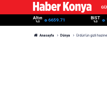
GÜ
Altın
BIST
6659.71
%0
%0
Anasayfa
Dünya
Ürdün'ün gizli hazine