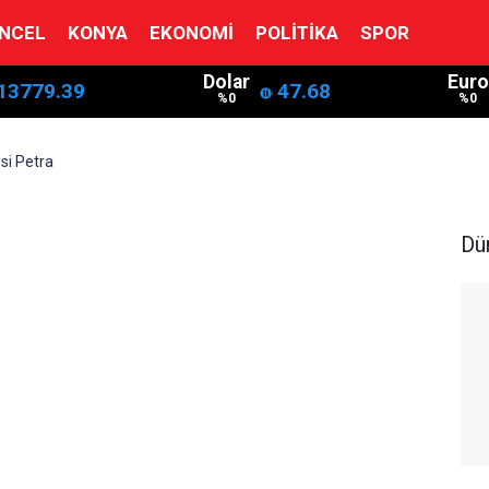
NCEL
KONYA
EKONOMI
POLITIKA
SPOR
Dolar
Euro
13779.39
47.68
%0
%0
si Petra
Dü