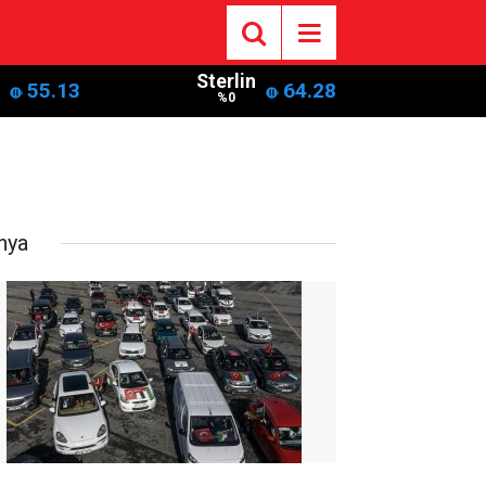
Sterlin
55.13
64.28
%0
nya