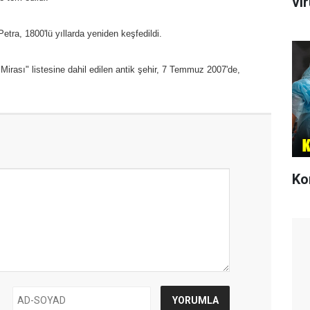
vi
tra, 1800'lü yıllarda yeniden keşfedildi.
irası" listesine dahil edilen antik şehir, 7 Temmuz 2007'de,
Ko