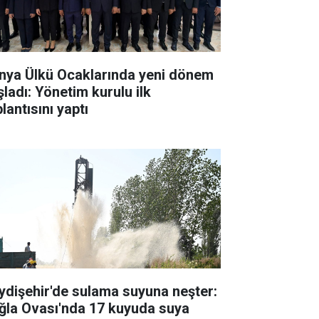
nya Ülkü Ocaklarında yeni dönem
şladı: Yönetim kurulu ilk
lantısını yaptı
ydişehir'de sulama suyuna neşter:
ğla Ovası'nda 17 kuyuda suya