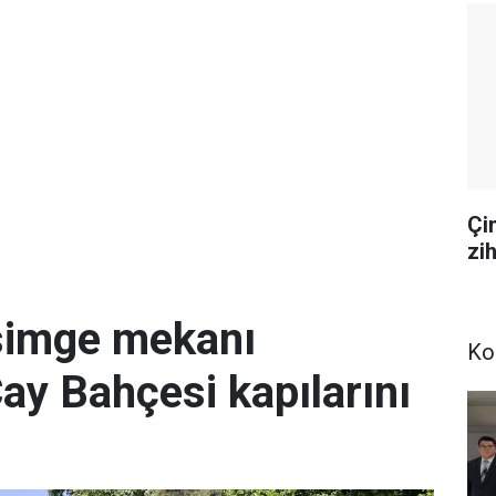
Çi
zi
simge mekanı
Ko
Çay Bahçesi kapılarını