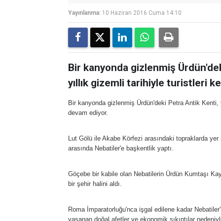
Yayınlanma:
10 Haziran 2016 Cuma 14:10
Bir kanyonda gizlenmiş Ürdün'deki
yıllık gizemli tarihiyle turistler
Bir kanyonda gizlenmiş Ürdün'deki Petra Antik Kenti, y
devam ediyor.
Lut Gölü ile Akabe Körfezi arasındaki topraklarda yer 
arasında Nebatiler'e başkentlik yaptı.
Göçebe bir kabile olan Nebatilerin Ürdün Kumtaşı Kay
bir şehir halini aldı.
Roma İmparatorluğu'nca işgal edilene kadar Nebatiler'i
yaşanan doğal afetler ve ekonomik sıkıntılar nedeniyle