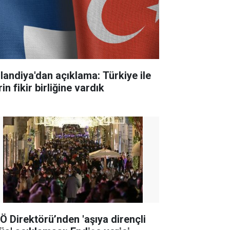
nlandiya'dan açıklama: Türkiye ile
in fikir birliğine vardık
Ö Direktörü’nden 'aşıya dirençli