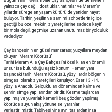
Bugün Tarihi Meram Aile Çay Bahçesi'nde demlenen
yalnızca çay değil; dostluklar, hatıralar ve Meram'ın
yıllardır süregelen yaşam kültürü de yeniden hayat
buluyor. Tarihin, yeşilin ve samimi sohbetlerin iç içe
geçtiği bu özel mekân, ziyaretçilerine sadece keyifli
bir mola değil, geçmişe uzanan unutulmaz bir yolculuk
vadediyor.
Çay bahçesinin en güzel manzarası; yüzyıllara meydan
okuyan ‘Meram Köprüsü’
Tarihi Meram Aile Çay Bahçesi'ni özel kılan en önemli
unsur ise bulunduğu eşsiz konum. Hemen yanı
başındaki tarihi Meram Köprüsü, yüzyıllardır bölgenin
simgesi olarak ziyaretçileri karşılıyor. Eser 13.-14.
yüzyıla Anadolu Selçukluları döneminden kalma ve
şehrin simge yapılarından biridir. Kesme taşlardan
yapılmış ve yuvarlak kemerli beş gözden yapılmış
köprüde suyun akış yönüne sel yaranlar
yerleştirilmiştir. Tabliyesi yine aynı taşlardan inşa