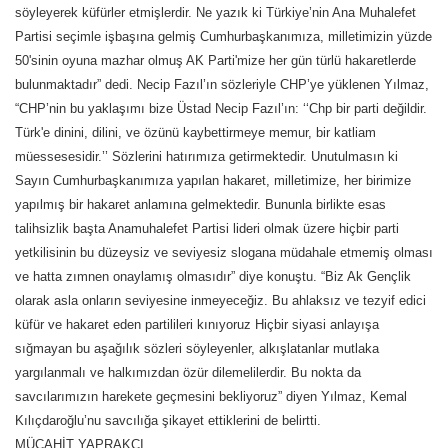
söyleyerek küfürler etmişlerdir. Ne yazık ki Türkiye’nin Ana Muhalefet
Partisi seçimle işbaşına gelmiş Cumhurbaşkanımıza, milletimizin yüzde
50'sinin oyuna mazhar olmuş AK Parti'mize her gün türlü hakaretlerde
bulunmaktadır” dedi. Necip Fazıl’ın sözleriyle CHP’ye yüklenen Yılmaz,
“CHP’nin bu yaklaşımı bize Üstad Necip Fazıl’ın: ‘‘Chp bir parti değildir.
Türk'e dinini, dilini, ve özünü kaybettirmeye memur, bir katliam
müessesesidir.’’ Sözlerini hatırımıza getirmektedir. Unutulmasın ki
Sayın Cumhurbaşkanımıza yapılan hakaret, milletimize, her birimize
yapılmış bir hakaret anlamına gelmektedir. Bununla birlikte esas
talihsizlik başta Anamuhalefet Partisi lideri olmak üzere hiçbir parti
yetkilisinin bu düzeysiz ve seviyesiz slogana müdahale etmemiş olması
ve hatta zımnen onaylamış olmasıdır” diye konuştu. “Biz Ak Gençlik
olarak asla onların seviyesine inmeyeceğiz. Bu ahlaksız ve tezyif edici
küfür ve hakaret eden partilileri kınıyoruz Hiçbir siyasi anlayışa
sığmayan bu aşağılık sözleri söyleyenler, alkışlatanlar mutlaka
yargılanmalı ve halkımızdan özür dilemelilerdir. Bu nokta da
savcılarımızın harekete geçmesini bekliyoruz” diyen Yılmaz, Kemal
Kılıçdaroğlu’nu savcılığa şikayet ettiklerini de belirtti.
MÜCAHİT YAPRAKCI