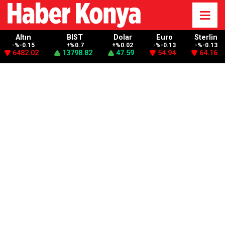
Altın
BIST
Dolar
Euro
Sterlin
-%-0.15
+%0.7
+%0.02
-%-0.13
-%-0.13
6482.02
13798.82
47.59
54.94
64.16