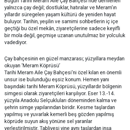
Bugün Tarihi Meram Aile Çay Bahçesi'nde demlenen
yalnızca çay değil; dostluklar, hatıralar ve Meram'ın
yıllardır süregelen yaşam kültürü de yeniden hayat
buluyor. Tarihin, yeşilin ve samimi sohbetlerin iç içe
geçtiği bu özel mekân, ziyaretçilerine sadece keyifli
bir mola değil, geçmişe uzanan unutulmaz bir yolculuk
vadediyor.
Çay bahçesinin en güzel manzarası; yüzyıllara meydan
okuyan ‘Meram Köprüsü’
Tarihi Meram Aile Çay Bahçesi'ni özel kılan en önemli
unsur ise bulunduğu eşsiz konum. Hemen yanı
başındaki tarihi Meram Köprüsü, yüzyıllardır bölgenin
simgesi olarak ziyaretçileri karşılıyor. Eser 13.-14.
yüzyıla Anadolu Selçukluları döneminden kalma ve
şehrin simge yapılarından biridir. Kesme taşlardan
yapılmış ve yuvarlak kemerli beş gözden yapılmış
köprüde suyun akış yönüne sel yaranlar
yerleştirilmiştir. Tabliyesi yine aynı taşlardan inşa