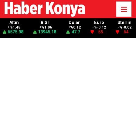
Altın
BIST
Dolar
Euro
Sterlin
+%1.48
+%1.06
+%0.12
-%-0.12
-%-0.02
6575.98
13945.18
47.7
55
64