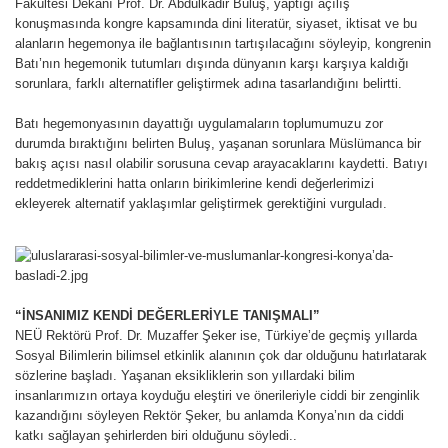
Fakültesi Dekanı Prof. Dr. Abdulkadir Buluş, yaptığı açılış
konuşmasında kongre kapsamında dini literatür, siyaset, iktisat ve bu
alanların hegemonya ile bağlantısının tartışılacağını söyleyip, kongrenin
Batı’nın hegemonik tutumları dışında dünyanın karşı karşıya kaldığı
sorunlara, farklı alternatifler geliştirmek adına tasarlandığını belirtti.
Batı hegemonyasının dayattığı uygulamaların toplumumuzu zor
durumda bıraktığını belirten Buluş, yaşanan sorunlara Müslümanca bir
bakış açısı nasıl olabilir sorusuna cevap arayacaklarını kaydetti. Batıyı
reddetmediklerini hatta onların birikimlerine kendi değerlerimizi
ekleyerek alternatif yaklaşımlar geliştirmek gerektiğini vurguladı.
“İNSANIMIZ KENDİ DEĞERLERİYLE TANIŞMALI”
NEÜ Rektörü Prof. Dr. Muzaffer Şeker ise, Türkiye’de geçmiş yıllarda
Sosyal Bilimlerin bilimsel etkinlik alanının çok dar olduğunu hatırlatarak
sözlerine başladı. Yaşanan eksikliklerin son yıllardaki bilim
insanlarımızın ortaya koyduğu eleştiri ve önerileriyle ciddi bir zenginlik
kazandığını söyleyen Rektör Şeker, bu anlamda Konya’nın da ciddi
katkı sağlayan şehirlerden biri olduğunu söyledi..