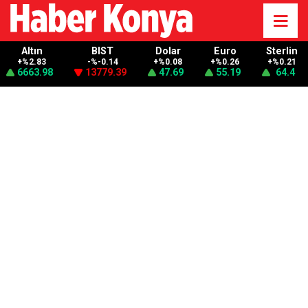
Altın
BIST
Dolar
Euro
Sterlin
+%2.83
-%-0.14
+%0.08
+%0.26
+%0.21
6663.98
13779.39
47.69
55.19
64.4