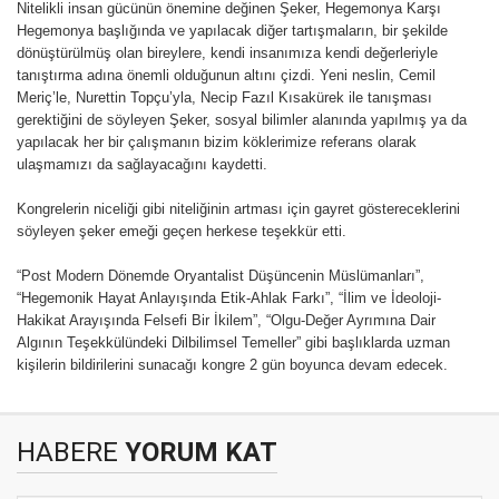
Nitelikli insan gücünün önemine değinen Şeker, Hegemonya Karşı
Hegemonya başlığında ve yapılacak diğer tartışmaların, bir şekilde
dönüştürülmüş olan bireylere, kendi insanımıza kendi değerleriyle
tanıştırma adına önemli olduğunun altını çizdi. Yeni neslin, Cemil
Meriç’le, Nurettin Topçu’yla, Necip Fazıl Kısakürek ile tanışması
gerektiğini de söyleyen Şeker, sosyal bilimler alanında yapılmış ya da
yapılacak her bir çalışmanın bizim köklerimize referans olarak
ulaşmamızı da sağlayacağını kaydetti.
Kongrelerin niceliği gibi niteliğinin artması için gayret göstereceklerini
söyleyen şeker emeği geçen herkese teşekkür etti.
“Post Modern Dönemde Oryantalist Düşüncenin Müslümanları”,
“Hegemonik Hayat Anlayışında Etik-Ahlak Farkı”, “İlim ve İdeoloji-
Hakikat Arayışında Felsefi Bir İkilem”, “Olgu-Değer Ayrımına Dair
Algının Teşekkülündeki Dilbilimsel Temeller” gibi başlıklarda uzman
kişilerin bildirilerini sunacağı kongre 2 gün boyunca devam edecek.
HABERE
YORUM KAT