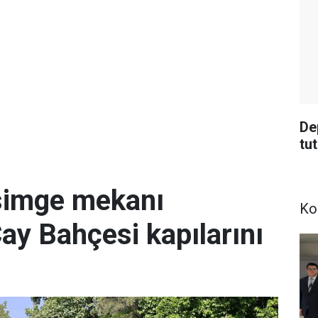
De
tu
simge mekanı
Ko
Çay Bahçesi kapılarını