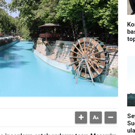
Ko
ba
top
Se
Su
ula