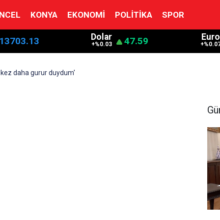
NCEL
KONYA
EKONOMI
POLITIKA
SPOR
Dolar
Euro
13703.13
47.59
+%0.03
+%0.0
r kez daha gurur duydum'
Gü