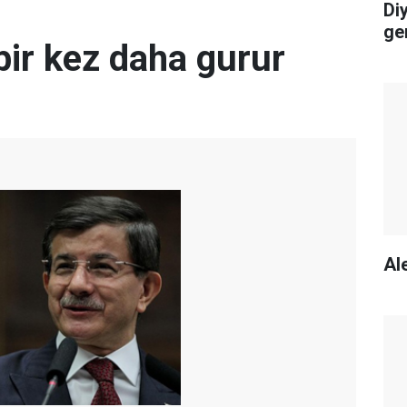
Di
ge
bir kez daha gurur
Ale