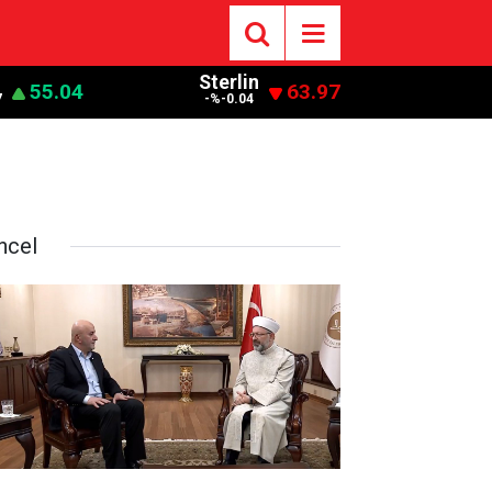
Sterlin
55.04
63.97
7
-%-0.04
ncel