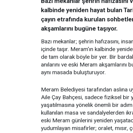
Bazı mekanlar şehrin hafızasını ve
kalbinde yeniden hayat bulan Tar
çayın etrafında kurulan sohbetler
akşamlarını bugüne taşıyor.
Bazı mekanlar; şehrin hafızasını, insanl
içinde taşır. Meram'ın kalbinde yenid
de tam olarak böyle bir yer. Bir barda
anılarını ve eski Meram akşamlarını 
aynı masada buluşturuyor.
Meram Belediyesi tarafından aslına 
Aile Çay Bahçesi, sadece fiziksel bi
yaşatılmasına yönelik önemli bir adım
kullanılan masa ve sandalyelerden ikra
eski Meram günlerini yeniden yaşataca
yudumlayan misafirler; oralet, mısır,