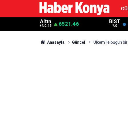
GÜ
Altın
BIST
6521.46
+%0.45
%0
Anasayfa
Güncel
'Ülkem ile bugün bi