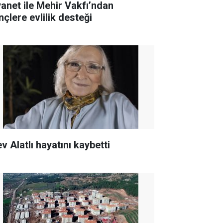
yanet ile Mehir Vakfı’ndan
nçlere evlilik desteği
v Alatlı hayatını kaybetti