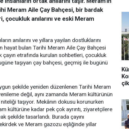
 insanların ortak anılarını taşır. Meram'ın
ihi Meram Aile Çay Bahçesi, bir bardak
i, çocukluk anılarını ve eski Meram
arın anılarını ve yıllara yayılan dostluklarını
en hayat bulan Tarihi Meram Aile Çay Bahçesi
k çayın etrafında kurulan sohbetleri, çocukluk
bugüne taşıyan çay bahçesi, geçmiş ile bugünü
Kü
Ko
çik
uygun şekilde yeniden düzenlenen Tarihi Meram
r yenileme değil, aynı zamanda Meram kültürünün
 niteliği taşıyor. Mekânın dokusu korunurken
m kültürüne kadar pek çok ayrıntı, ziyaretçilere
k şekilde tasarlandı. Burada çayını
 çekirdek ve Meram gazozu eşliğinde yıllar