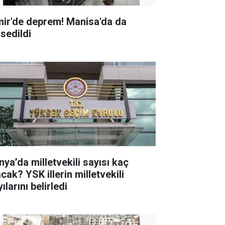
mir'de deprem! Manisa'da da
ssedildi
nya’da milletvekili sayısı kaç
K illerin milletvekili
ılarını belirledi