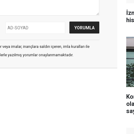
İz
hi
veya imalar, inançlara saldırı içeren, imla kuralları ile
flerle yazılmış yorumlar onaylanmamaktadır.
Ko
olacak? YS
say