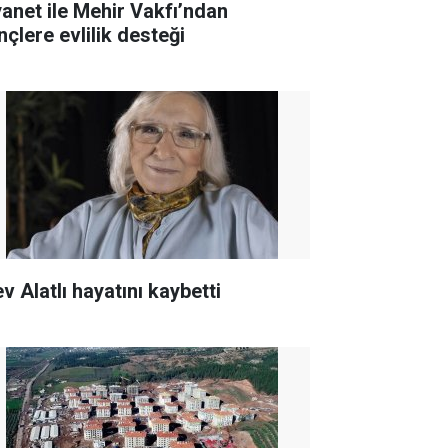
yanet ile Mehir Vakfı’ndan
nçlere evlilik desteği
v Alatlı hayatını kaybetti