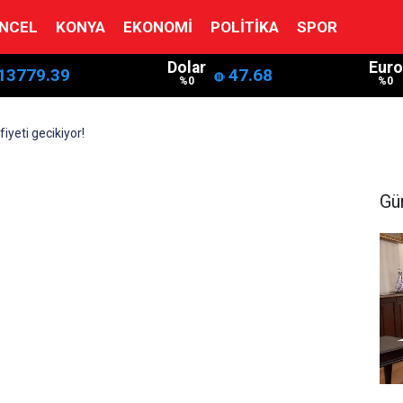
NCEL
KONYA
EKONOMI
POLITIKA
SPOR
Dolar
Euro
13779.39
47.68
%0
%0
iyeti gecikiyor!
Gü