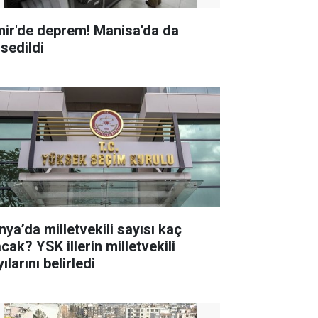
mir'de deprem! Manisa'da da
ssedildi
nya’da milletvekili sayısı kaç
K illerin milletvekili
ılarını belirledi