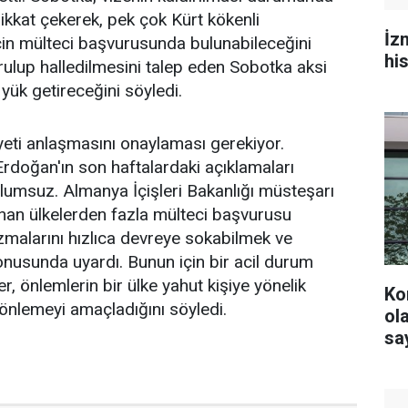
dikkat çekerek, pek çok Kürt kökenli
İz
in mülteci başvurusunda bulunabileceğini
hi
ulup halledilmesini talep eden Sobotka aksi
yük getireceğini söyledi.
eti anlaşmasını onaylaması gerekiyor.
oğan'ın son haftalardaki açıklamaları
umsuz. Almanya İçişleri Bakanlığı müsteşarı
anan ülkelerden fazla mülteci başvurusu
malarını hızlıca devreye sokabilmek ve
konusunda uyardı. Bunun için bir acil durum
, önlemlerin bir ülke yahut kişiye yönelik
Ko
 önlemeyi amaçladığını söyledi.
olacak? YS
say