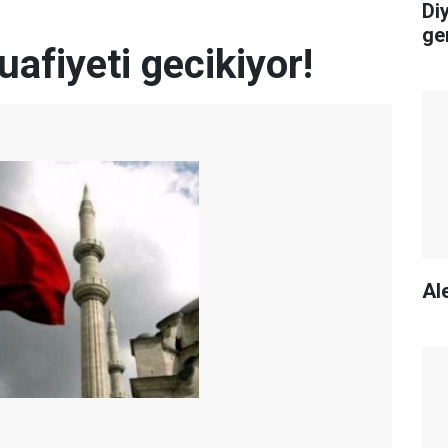
Di
ge
uafiyeti gecikiyor!
Ale