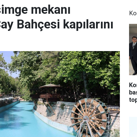
simge mekanı
Ko
Çay Bahçesi kapılarını
Ko
ba
top