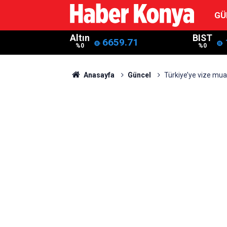
GÜ
Altın
BIST
6659.71
%0
%0
Anasayfa
Güncel
Türkiye’ye vize muaf