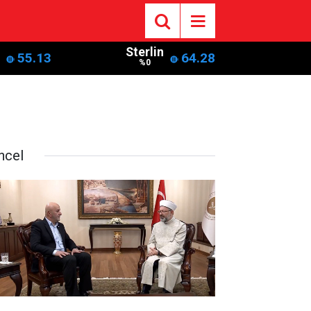
Sterlin
55.13
64.28
%0
ncel