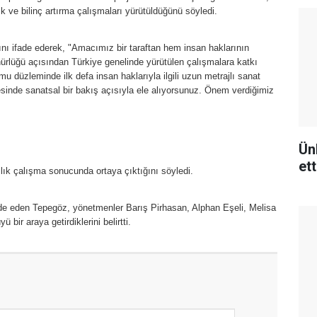
k ve bilinç artırma çalışmaları yürütüldüğünü söyledi.
ını ifade ederek, "Amacımız bir taraftan hem insan haklarının
rlüğü açısından Türkiye genelinde yürütülen çalışmalara katkı
u düzleminde ilk defa insan haklarıyla ilgili uzun metrajlı sanat
esinde sanatsal bir bakış açısıyla ele alıyorsunuz. Önem verdiğimiz
Ün
ett
ık çalışma sonucunda ortaya çıktığını söyledi.
fade eden Tepegöz, yönetmenler Barış Pirhasan, Alphan Eşeli, Melisa
 bir araya getirdiklerini belirtti.