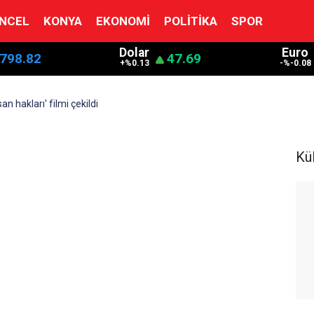
NCEL
KONYA
EKONOMI
POLITIKA
SPOR
Dolar
Euro
798.82
47.69
+%0.13
-%-0.08
an hakları' filmi çekildi
Kü