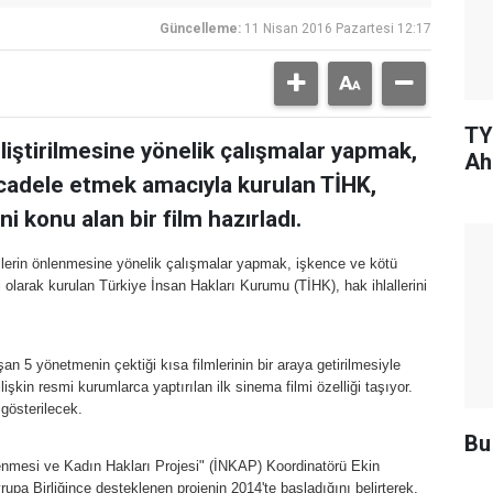
Güncelleme:
11 Nisan 2016 Pazartesi 12:17
TY
liştirilmesine yönelik çalışmalar yapmak,
Ah
adele etmek amacıyla kurulan TİHK,
ni konu alan bir film hazırladı.
allerin önlenmesine yönelik çalışmalar yapmak, işkence ve kötü
arak kurulan Türkiye İnsan Hakları Kurumu (TİHK), hak ihlallerini
n 5 yönetmenin çektiği kısa filmlerinin bir araya getirilmesiyle
 ilişkin resmi kurumlarca yaptırılan ilk sinema filmi özelliği taşıyor.
gösterilecek.
Bu
lenmesi ve Kadın Hakları Projesi" (İNKAP) Koordinatörü Ekin
pa Birliğince desteklenen projenin 2014'te başladığını belirterek,