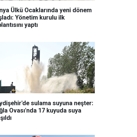
nya Ülkü Ocaklarında yeni dönem
şladı: Yönetim kurulu ilk
lantısını yaptı
ydişehir'de sulama suyuna neşter:
ğla Ovası'nda 17 kuyuda suya
şıldı