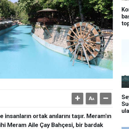
Ko
ba
top
Se
Su
ula
 insanların ortak anılarını taşır. Meram'ın
ihi Meram Aile Çay Bahçesi, bir bardak