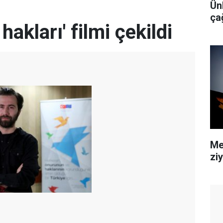
Ünl
ça
hakları' filmi çekildi
Me
zi