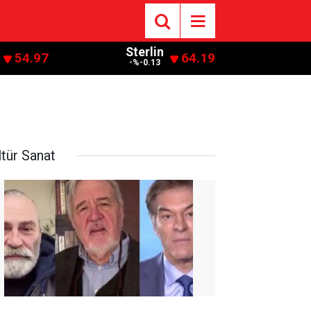
Sterlin
54.97
64.19
-%-0.13
ltür Sanat