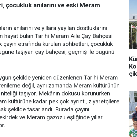
i, çocukluk anılarını ve eski Meram
arın anılarını ve yıllara yayılan dostluklarını
en hayat bulan Tarihi Meram Aile Çay Bahçesi
k çayın etrafında kurulan sohbetleri, çocukluk
bugüne taşıyan çay bahçesi, geçmiş ile bugünü
Kü
Ko
çik
uygun şekilde yeniden düzenlenen Tarihi Meram
r yenileme değil, aynı zamanda Meram kültürünün
 niteliği taşıyor. Mekânın dokusu korunurken
m kültürüne kadar pek çok ayrıntı, ziyaretçilere
k şekilde tasarlandı. Burada çayını
 çekirdek ve Meram gazozu eşliğinde yıllar
or.