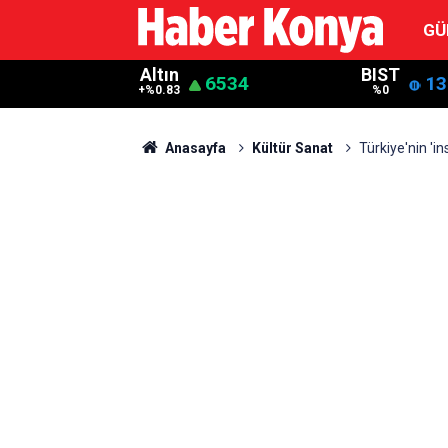
GÜ
Altın
BIST
6534
13
+%0.83
%0
Anasayfa
Kültür Sanat
Türkiye'nin 'ins