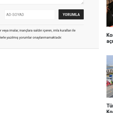
veya imalar, inançlara saldırı içeren, imla kuralları ile
Ko
flerle yazılmış yorumlar onaylanmamaktadır.
aç
Tü
Ko