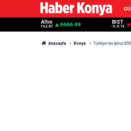
GÜ
Altın
BIST
6666.49
+%2.87
-%-0.14
Anasayfa
Konya
Türkiye'nin ikinci 5