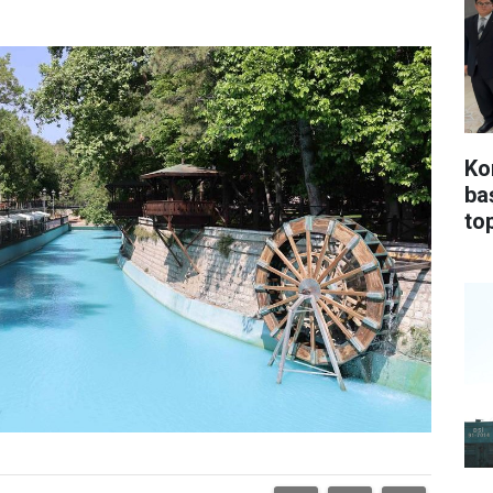
Ko
ba
top