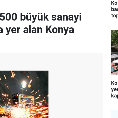
Ko
ba
i 500 büyük sanayi
top
a yer alan Konya
Ko
ye
kap