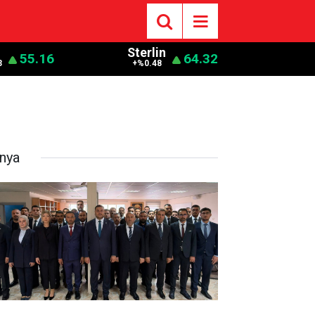
o
Sterlin
55.16
64.32
3
+%0.48
nya