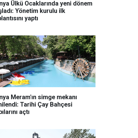
nya Ülkü Ocaklarında yeni dönem
şladı: Yönetim kurulu ilk
lantısını yaptı
nya Meram'ın simge mekanı
nilendi: Tarihi Çay Bahçesi
ılarını açtı