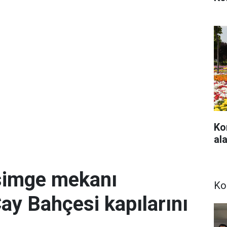
Ko
ala
simge mekanı
Ko
Çay Bahçesi kapılarını