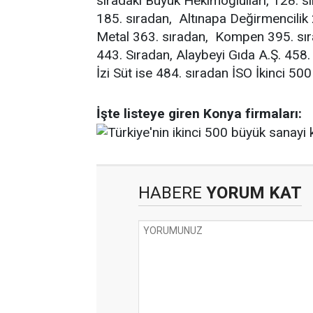
sıradaki Büyük Hekimoğlulları, 128. s
185. sıradan, Altınapa Değirmencilik 
Metal 363. sıradan, Kompen 395. sır
443. Sıradan, Alaybeyi Gıda A.Ş. 458.
İzi Süt ise 484. sıradan İSO İkinci 500 
İşte listeye giren Konya firmaları:
HABERE
YORUM KAT