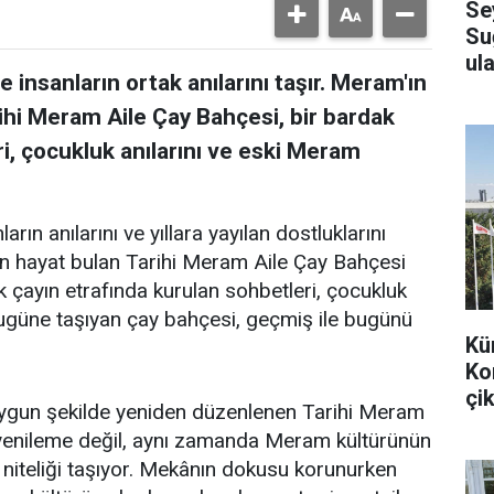
Se
Su
ula
 insanların ortak anılarını taşır. Meram'ın
ihi Meram Aile Çay Bahçesi, bir bardak
i, çocukluk anılarını ve eski Meram
arın anılarını ve yıllara yayılan dostluklarını
en hayat bulan Tarihi Meram Aile Çay Bahçesi
k çayın etrafında kurulan sohbetleri, çocukluk
bugüne taşıyan çay bahçesi, geçmiş ile bugünü
Kü
Ko
çik
uygun şekilde yeniden düzenlenen Tarihi Meram
r yenileme değil, aynı zamanda Meram kültürünün
 niteliği taşıyor. Mekânın dokusu korunurken