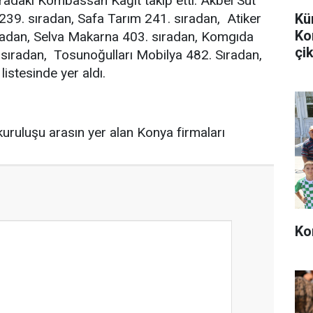
ıradaki Kombassan Kağıt takip etti. Akbel Süt
Kü
239. sıradan, Safa Tarım 241. sıradan, Atiker
Ko
adan, Selva Makarna 403. sıradan, Komgıda
çik
 sıradan, Tosunoğulları Mobilya 482. Sıradan,
listesinde yer aldı.
Ko