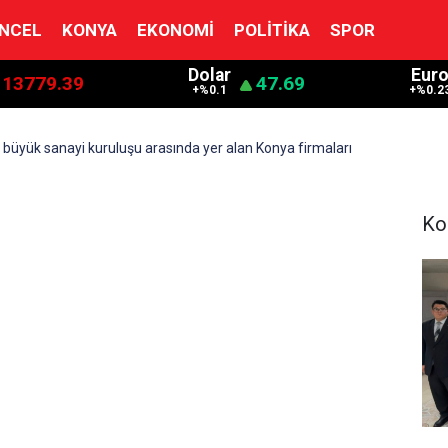
NCEL
KONYA
EKONOMI
POLITIKA
SPOR
Dolar
Eur
13779.39
47.69
+%0.1
+%0.2
00 büyük sanayi kuruluşu arasında yer alan Konya firmaları
Ko