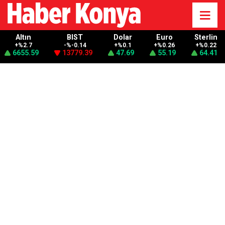
Altın
BIST
Dolar
Euro
Sterlin
+%2.7
-%-0.14
+%0.1
+%0.26
+%0.22
6655.59
13779.39
47.69
55.19
64.41