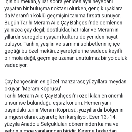
için bu mekân, yıllar sonra yeniden aynı heyecanı
yaşatan bir buluşma noktası olurken, genç kuşaklara
da Meram'ın köklü geçmişini tanıma fırsatı sunuyor.
Bugün Tarihi Meram Aile Çay Bahçesi'nde demlenen
yalnızca çay değil; dostluklar, hatıralar ve Meram'ın
yıllardır süregelen yaşam kültürü de yeniden hayat
buluyor. Tarihin, yeşilin ve samimi sohbetlerin iç içe
geçtiği bu özel mekân, ziyaretçilerine sadece keyifli
bir mola değil, geçmişe uzanan unutulmaz bir yolculuk
vadediyor.
Çay bahçesinin en güzel manzarası; yüzyıllara meydan
okuyan ‘Meram Köprüsü’
Tarihi Meram Aile Çay Bahçesi'ni özel kılan en önemli
unsur ise bulunduğu eşsiz konum. Hemen yanı
başındaki tarihi Meram Köprüsü, yüzyıllardır bölgenin
simgesi olarak ziyaretçileri karşılıyor. Eser 13.-14.
yüzyıla Anadolu Selçukluları döneminden kalma ve
şehrin simge yapılarından biridir. Kesme taşlardan