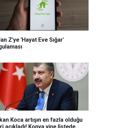
dan Z'ye 'Hayat Eve Sığar'
gulaması
kan Koca artışın en fazla olduğu
eri açıkladı! Konya yine listede