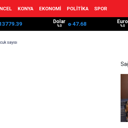
NCEL
KONYA
EKONOMI
POLITIKA
SPOR
Dolar
Euro
13779.39
47.68
%0
%0
cuk sayısı
Sa