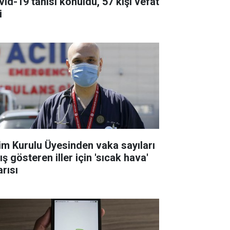
vid-19 tanısı konuldu, 57 kişi vefat
i
lim Kurulu Üyesinden vaka sayıları
ış gösteren iller için 'sıcak hava'
arısı