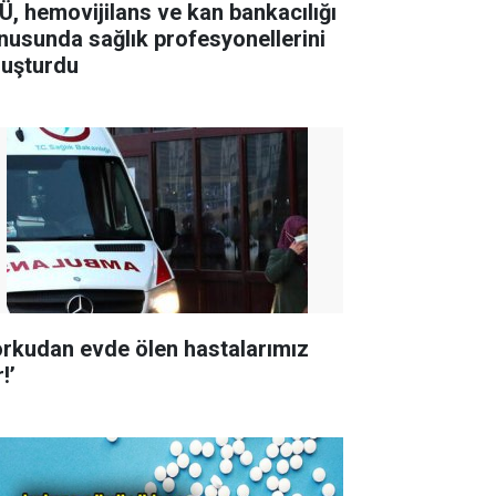
Ü, hemovijilans ve kan bankacılığı
nusunda sağlık profesyonellerini
luşturdu
orkudan evde ölen hastalarımız
!’