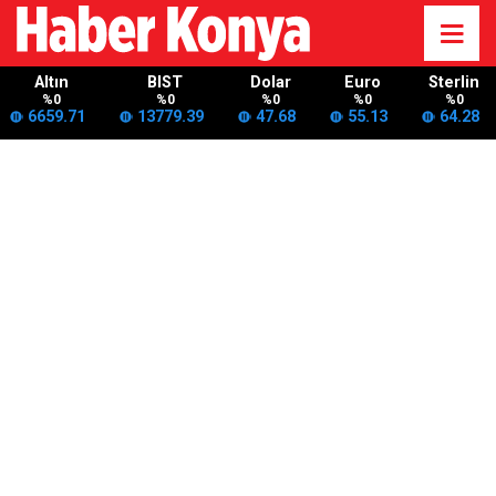
Altın
BIST
Dolar
Euro
Sterlin
%0
%0
%0
%0
%0
6659.71
13779.39
47.68
55.13
64.28