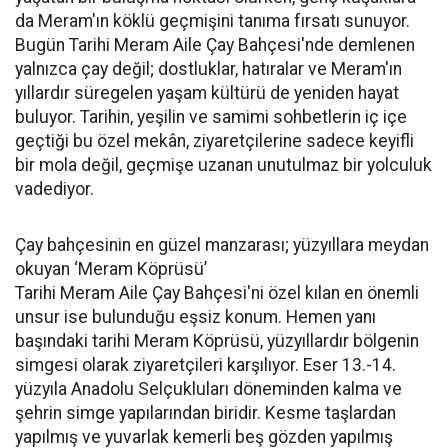
da Meram'ın köklü geçmişini tanıma fırsatı sunuyor.
Bugün Tarihi Meram Aile Çay Bahçesi'nde demlenen
yalnızca çay değil; dostluklar, hatıralar ve Meram'ın
yıllardır süregelen yaşam kültürü de yeniden hayat
buluyor. Tarihin, yeşilin ve samimi sohbetlerin iç içe
geçtiği bu özel mekân, ziyaretçilerine sadece keyifli
bir mola değil, geçmişe uzanan unutulmaz bir yolculuk
vadediyor.
Çay bahçesinin en güzel manzarası; yüzyıllara meydan
okuyan ‘Meram Köprüsü’
Tarihi Meram Aile Çay Bahçesi'ni özel kılan en önemli
unsur ise bulunduğu eşsiz konum. Hemen yanı
başındaki tarihi Meram Köprüsü, yüzyıllardır bölgenin
simgesi olarak ziyaretçileri karşılıyor. Eser 13.-14.
yüzyıla Anadolu Selçukluları döneminden kalma ve
şehrin simge yapılarından biridir. Kesme taşlardan
yapılmış ve yuvarlak kemerli beş gözden yapılmış