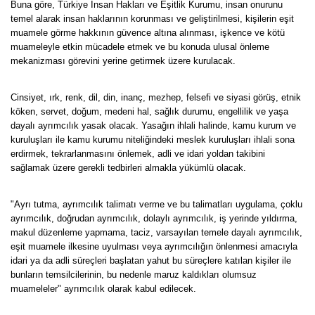
Buna göre, Türkiye İnsan Hakları ve Eşitlik Kurumu, insan onurunu
temel alarak insan haklarının korunması ve geliştirilmesi, kişilerin eşit
muamele görme hakkının güvence altına alınması, işkence ve kötü
muameleyle etkin mücadele etmek ve bu konuda ulusal önleme
mekanizması görevini yerine getirmek üzere kurulacak.
Cinsiyet, ırk, renk, dil, din, inanç, mezhep, felsefi ve siyasi görüş, etnik
köken, servet, doğum, medeni hal, sağlık durumu, engellilik ve yaşa
dayalı ayrımcılık yasak olacak. Yasağın ihlali halinde, kamu kurum ve
kuruluşları ile kamu kurumu niteliğindeki meslek kuruluşları ihlali sona
erdirmek, tekrarlanmasını önlemek, adli ve idari yoldan takibini
sağlamak üzere gerekli tedbirleri almakla yükümlü olacak.
"Ayrı tutma, ayrımcılık talimatı verme ve bu talimatları uygulama, çoklu
ayrımcılık, doğrudan ayrımcılık, dolaylı ayrımcılık, iş yerinde yıldırma,
makul düzenleme yapmama, taciz, varsayılan temele dayalı ayrımcılık,
eşit muamele ilkesine uyulması veya ayrımcılığın önlenmesi amacıyla
idari ya da adli süreçleri başlatan yahut bu süreçlere katılan kişiler ile
bunların temsilcilerinin, bu nedenle maruz kaldıkları olumsuz
muameleler" ayrımcılık olarak kabul edilecek.