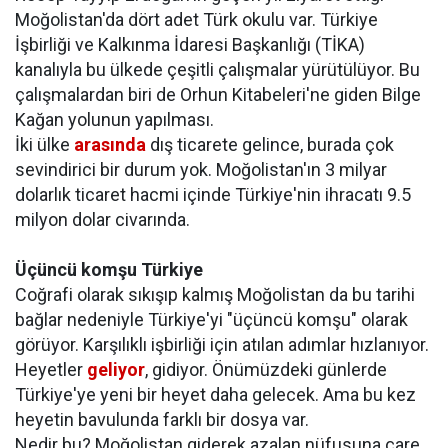
Moğolistan'da dört adet Türk okulu var. Türkiye
İşbirliği ve Kalkınma İdaresi Başkanlığı (TİKA)
kanalıyla bu ülkede çeşitli çalışmalar yürütülüyor. Bu
çalışmalardan biri de Orhun Kitabeleri'ne giden Bilge
Kağan yolunun yapılması.
İki ülke
arasında
dış ticarete gelince, burada çok
sevindirici bir durum yok. Moğolistan'ın 3 milyar
dolarlık ticaret hacmi içinde Türkiye'nin ihracatı 9.5
milyon dolar civarında.
Üçüncü komşu Türkiye
Coğrafi olarak sıkışıp kalmış Moğolistan da bu tarihi
bağlar nedeniyle Türkiye'yi "üçüncü komşu" olarak
görüyor. Karşılıklı işbirliği için atılan adımlar hızlanıyor.
Heyetler
geliyor
, gidiyor. Önümüzdeki günlerde
Türkiye'ye yeni bir heyet daha gelecek. Ama bu kez
heyetin bavulunda farklı bir dosya var.
Nedir bu? Moğolistan giderek azalan nüfusuna çare