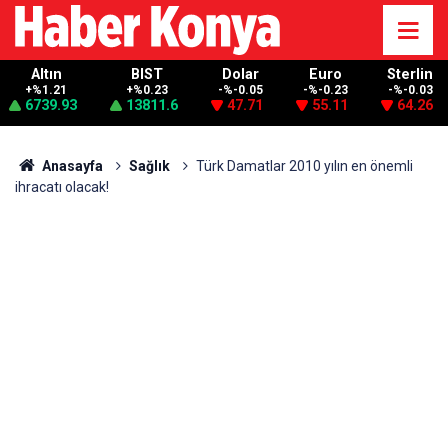
Altın
BIST
Dolar
Euro
Sterlin
+%1.21
+%0.23
-%-0.05
-%-0.23
-%-0.03
6739.93
13811.6
47.71
55.11
64.26
Anasayfa
Sağlık
Türk Damatlar 2010 yılın en önemli
ihracatı olacak!