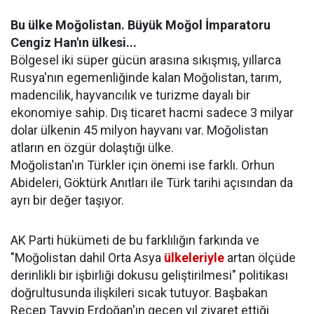
Bu ülke Moğolistan. Büyük Moğol İmparatoru
Cengiz Han'ın ülkesi...
Bölgesel iki süper gücün arasına sıkışmış, yıllarca
Rusya'nın egemenliğinde kalan Moğolistan, tarım,
madencilik, hayvancılık ve turizme dayalı bir
ekonomiye sahip. Dış ticaret hacmi sadece 3 milyar
dolar ülkenin 45 milyon hayvanı var. Moğolistan
atların en özgür dolaştığı ülke.
Moğolistan'ın Türkler için önemi ise farklı. Orhun
Abideleri, Göktürk Anıtları ile Türk tarihi açısından da
ayrı bir değer taşıyor.
AK Parti hükümeti de bu farklılığın farkında ve
"Moğolistan dahil Orta Asya
ülkeleriyle
artan ölçüde
derinlikli bir işbirliği dokusu geliştirilmesi" politikası
doğrultusunda ilişkileri sıcak tutuyor. Başbakan
Recep Tayyip Erdoğan'ın geçen yıl ziyaret ettiği