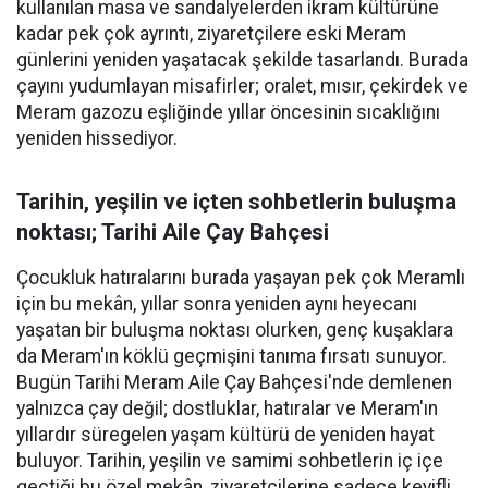
kullanılan masa ve sandalyelerden ikram kültürüne
kadar pek çok ayrıntı, ziyaretçilere eski Meram
günlerini yeniden yaşatacak şekilde tasarlandı. Burada
çayını yudumlayan misafirler; oralet, mısır, çekirdek ve
Meram gazozu eşliğinde yıllar öncesinin sıcaklığını
yeniden hissediyor.
Tarihin, yeşilin ve içten sohbetlerin buluşma
noktası; Tarihi Aile Çay Bahçesi
Çocukluk hatıralarını burada yaşayan pek çok Meramlı
için bu mekân, yıllar sonra yeniden aynı heyecanı
yaşatan bir buluşma noktası olurken, genç kuşaklara
da Meram'ın köklü geçmişini tanıma fırsatı sunuyor.
Bugün Tarihi Meram Aile Çay Bahçesi'nde demlenen
yalnızca çay değil; dostluklar, hatıralar ve Meram'ın
yıllardır süregelen yaşam kültürü de yeniden hayat
buluyor. Tarihin, yeşilin ve samimi sohbetlerin iç içe
geçtiği bu özel mekân, ziyaretçilerine sadece keyifli