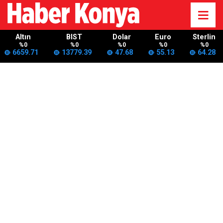
Altın
BIST
Dolar
Euro
Sterlin
%0
%0
%0
%0
%0
6659.71
13779.39
47.68
55.13
64.28