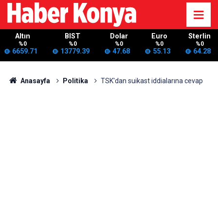
Altın
BIST
Dolar
Euro
Sterlin
%0
%0
%0
%0
%0
6659.71
13779.39
47.68
55.13
64.28
Anasayfa
Politika
TSK'dan suikast iddialarına cevap