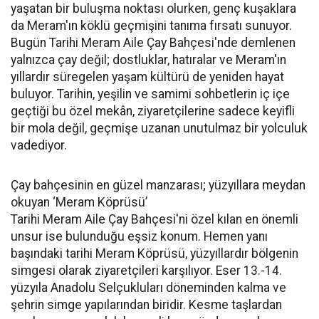
yaşatan bir buluşma noktası olurken, genç kuşaklara
da Meram'ın köklü geçmişini tanıma fırsatı sunuyor.
Bugün Tarihi Meram Aile Çay Bahçesi'nde demlenen
yalnızca çay değil; dostluklar, hatıralar ve Meram'ın
yıllardır süregelen yaşam kültürü de yeniden hayat
buluyor. Tarihin, yeşilin ve samimi sohbetlerin iç içe
geçtiği bu özel mekân, ziyaretçilerine sadece keyifli
bir mola değil, geçmişe uzanan unutulmaz bir yolculuk
vadediyor.
Çay bahçesinin en güzel manzarası; yüzyıllara meydan
okuyan ‘Meram Köprüsü’
Tarihi Meram Aile Çay Bahçesi'ni özel kılan en önemli
unsur ise bulunduğu eşsiz konum. Hemen yanı
başındaki tarihi Meram Köprüsü, yüzyıllardır bölgenin
simgesi olarak ziyaretçileri karşılıyor. Eser 13.-14.
yüzyıla Anadolu Selçukluları döneminden kalma ve
şehrin simge yapılarından biridir. Kesme taşlardan