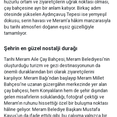
huzurlu ortam ve ziyaretçilerin uğrak noktası olması,
çay bahçesine ayrı bir anlam katıyor. Birkaç adım
ötesinde yükselen Aydınçavuş Tepesi ise yemyeşil
dokusu, serin havası ve Meram'a hâkim manzarasıyla
bu tarihi atmosferi doğanın eşsiz güzelliğiyle
tamamlıyor.
Şehrin en güzel nostalji durağı
Tarihi Meram Aile Çay Bahçesi, Meram Belediyesi'nin
oluşturduğu turizm ve gezi destinasyonunun da
önemli duraklarından biri olarak ziyaretçilerini
karşılıyor. Meram Bağı'ndan başlayıp Meram Millet
Bahçesi'ne uzanan güzergâhın merkezinde yer alan
çay bahçesi, hem Konyalıların hem de şehir dışından
gelen misafirlerin soluklandığı, fotoğraf çektiği ve
Meram'ın ruhunu hissettiği özel bir buluşma noktası
hâline geliyor. Meram Belediye Başkanı Mustafa
Kavuş'un da ifade ettiği gibi, bu çalışma yalnızca bir