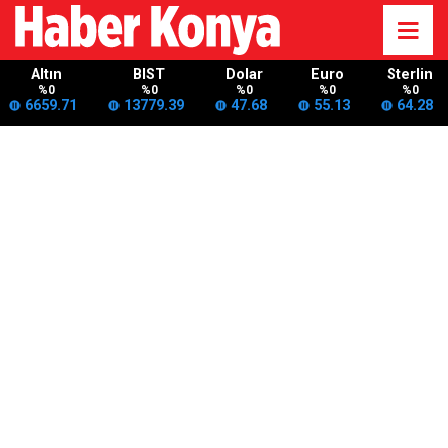
Altın
BIST
Dolar
Euro
Sterlin
%0
%0
%0
%0
%0
6659.71
13779.39
47.68
55.13
64.28