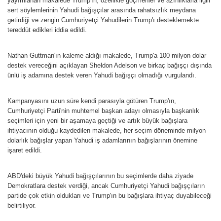
yayımlanan makalede Trump'ın, özellikle göçmenler ve azınlıklarla ilgili
sert söylemlerinin Yahudi bağışçılar arasında rahatsızlık meydana
getirdiği ve zengin Cumhuriyetçi Yahudilerin Trump'ı desteklemekte
tereddüt edikleri iddia edildi.
Nathan Guttman'ın kaleme aldığı makalede, Trump'a 100 milyon dolar
destek vereceğini açıklayan Sheldon Adelson ve birkaç bağışçı dışında
ünlü iş adamına destek veren Yahudi bağışçı olmadığı vurgulandı.
Kampanyasını uzun süre kendi parasıyla götüren Trump'ın,
Cumhuriyetçi Parti'nin muhtemel başkan adayı olmasıyla başkanlık
seçimleri için yeni bir aşamaya geçtiği ve artık büyük bağışlara
ihtiyacının olduğu kaydedilen makalede, her seçim döneminde milyon
dolarlık bağışlar yapan Yahudi iş adamlarının bağışlarının önemine
işaret edildi.
ABD'deki büyük Yahudi bağışçılarının bu seçimlerde daha ziyade
Demokratlara destek verdiği, ancak Cumhuriyetçi Yahudi bağışçıların
partide çok etkin oldukları ve Trump'ın bu bağışlara ihtiyaç duyabileceği
belirtiliyor.