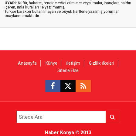
UYARI:
Küfür, hakaret, rencide edici cümleler veya imalar, inançlara saldırı
içeren, imla kuralları ile yazılmamış,
Türkçe karakter kullanılmayan ve büyük harflerle yazılmış yorumlar
onaylanmamaktadır.
Anasayfa
Künye
İletişim
Gizlilik İlkeleri
Sitene Ekle
Haber Konya
© 2013