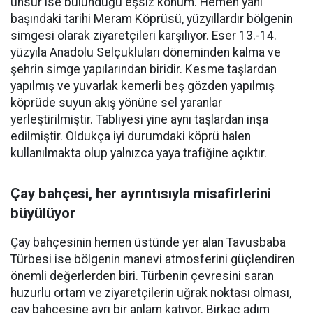
unsur ise bulunduğu eşsiz konum. Hemen yanı
başındaki tarihi Meram Köprüsü, yüzyıllardır bölgenin
simgesi olarak ziyaretçileri karşılıyor. Eser 13.-14.
yüzyıla Anadolu Selçukluları döneminden kalma ve
şehrin simge yapılarından biridir. Kesme taşlardan
yapılmış ve yuvarlak kemerli beş gözden yapılmış
köprüde suyun akış yönüne sel yaranlar
yerleştirilmiştir. Tabliyesi yine aynı taşlardan inşa
edilmiştir. Oldukça iyi durumdaki köprü halen
kullanılmakta olup yalnızca yaya trafiğine açıktır.
Çay bahçesi, her ayrıntısıyla misafirlerini
büyülüyor
Çay bahçesinin hemen üstünde yer alan Tavusbaba
Türbesi ise bölgenin manevi atmosferini güçlendiren
önemli değerlerden biri. Türbenin çevresini saran
huzurlu ortam ve ziyaretçilerin uğrak noktası olması,
çay bahçesine ayrı bir anlam katıyor. Birkaç adım