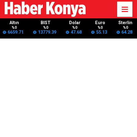
Altın
BIST
Dolar
Euro
Sterlin
%0
%0
%0
%0
%0
6659.71
13779.39
47.68
55.13
64.28