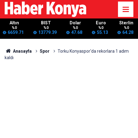
Altın
BIST
Dolar
Euro
Sterlin
%0
%0
%0
%0
%0
6659.71
13779.39
47.68
55.13
64.28
Anasayfa
Spor
Torku Konyaspor'da rekorlara 1 adım
kaldı