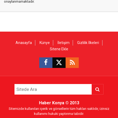
onaylanmamaktadır.
Anasayfa
Künye
İletişim
Gizlilik İlkeleri
Sitene Ekle
Haber Konya
© 2013
Sitemizde kullanılan içerik ve görsellerin tüm hakları saklıdır, izinsiz
kullanımı hukuki yaptırıma tabidir.