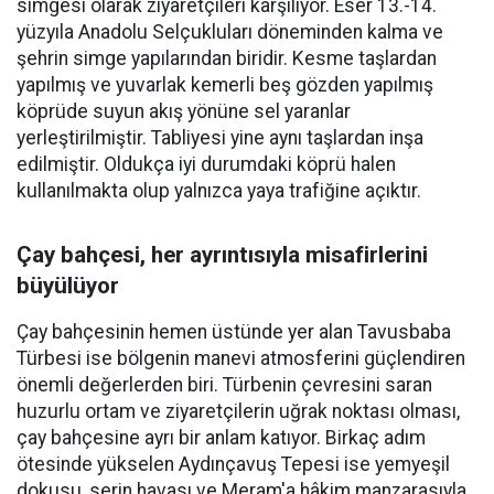
simgesi olarak ziyaretçileri karşılıyor. Eser 13.-14.
yüzyıla Anadolu Selçukluları döneminden kalma ve
şehrin simge yapılarından biridir. Kesme taşlardan
yapılmış ve yuvarlak kemerli beş gözden yapılmış
köprüde suyun akış yönüne sel yaranlar
yerleştirilmiştir. Tabliyesi yine aynı taşlardan inşa
edilmiştir. Oldukça iyi durumdaki köprü halen
kullanılmakta olup yalnızca yaya trafiğine açıktır.
Çay bahçesi, her ayrıntısıyla misafirlerini
büyülüyor
Çay bahçesinin hemen üstünde yer alan Tavusbaba
Türbesi ise bölgenin manevi atmosferini güçlendiren
önemli değerlerden biri. Türbenin çevresini saran
huzurlu ortam ve ziyaretçilerin uğrak noktası olması,
çay bahçesine ayrı bir anlam katıyor. Birkaç adım
ötesinde yükselen Aydınçavuş Tepesi ise yemyeşil
dokusu, serin havası ve Meram'a hâkim manzarasıyla