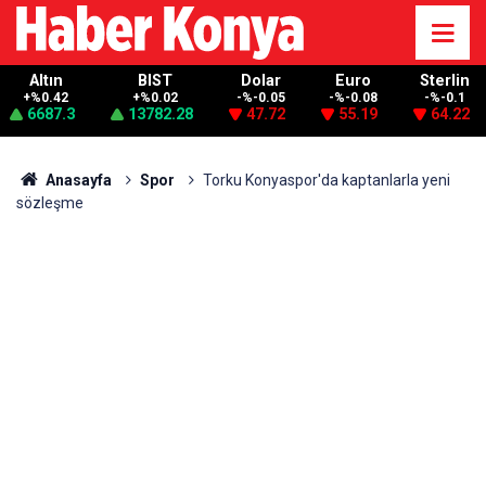
Altın
BIST
Dolar
Euro
Sterlin
+%0.42
+%0.02
-%-0.05
-%-0.08
-%-0.1
6687.3
13782.28
47.72
55.19
64.22
Anasayfa
Spor
Torku Konyaspor'da kaptanlarla yeni
sözleşme