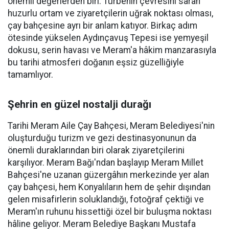
önemli değerlerden biri. Türbenin çevresini saran
huzurlu ortam ve ziyaretçilerin uğrak noktası olması,
çay bahçesine ayrı bir anlam katıyor. Birkaç adım
ötesinde yükselen Aydınçavuş Tepesi ise yemyeşil
dokusu, serin havası ve Meram'a hâkim manzarasıyla
bu tarihi atmosferi doğanın eşsiz güzelliğiyle
tamamlıyor.
Şehrin en güzel nostalji durağı
Tarihi Meram Aile Çay Bahçesi, Meram Belediyesi'nin
oluşturduğu turizm ve gezi destinasyonunun da
önemli duraklarından biri olarak ziyaretçilerini
karşılıyor. Meram Bağı'ndan başlayıp Meram Millet
Bahçesi'ne uzanan güzergâhın merkezinde yer alan
çay bahçesi, hem Konyalıların hem de şehir dışından
gelen misafirlerin soluklandığı, fotoğraf çektiği ve
Meram'ın ruhunu hissettiği özel bir buluşma noktası
hâline geliyor. Meram Belediye Başkanı Mustafa