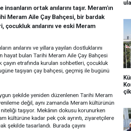
ula
 insanların ortak anılarını taşır. Meram'ın
ihi Meram Aile Çay Bahçesi, bir bardak
i, çocukluk anılarını ve eski Meram
arın anılarını ve yıllara yayılan dostluklarını
en hayat bulan Tarihi Meram Aile Çay Bahçesi
k çayın etrafında kurulan sohbetleri, çocukluk
bugüne taşıyan çay bahçesi, geçmiş ile bugünü
Kü
Ko
çik
uygun şekilde yeniden düzenlenen Tarihi Meram
r yenileme değil, aynı zamanda Meram kültürünün
 niteliği taşıyor. Mekânın dokusu korunurken
m kültürüne kadar pek çok ayrıntı, ziyaretçilere
k şekilde tasarlandı. Burada çayını