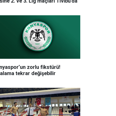
sine 2. ve 3. Lig maçları Tivibu'da
nyaspor’un zorlu fikstürü!
ralama tekrar değişebilir