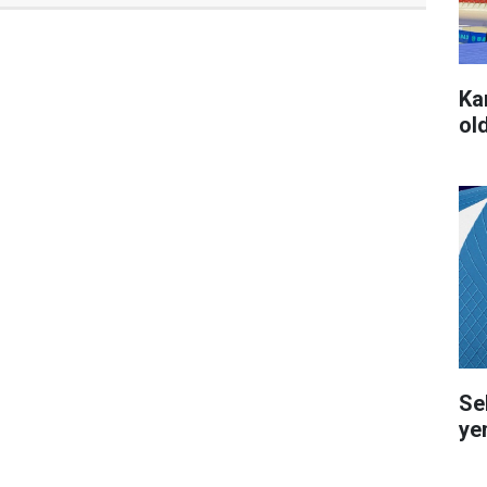
Ka
ol
Se
ye