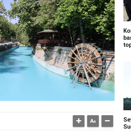
Ko
ba
top
Se
Su