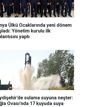
nya Ülkü Ocaklarında yeni dönem
şladı: Yönetim kurulu ilk
lantısını yaptı
ydişehir'de sulama suyuna neşter:
ğla Ovası'nda 17 kuyuda suya