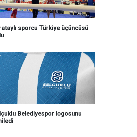
rataylı sporcu Türkiye üçüncüsü
du
lçuklu Belediyespor logosunu
niledi