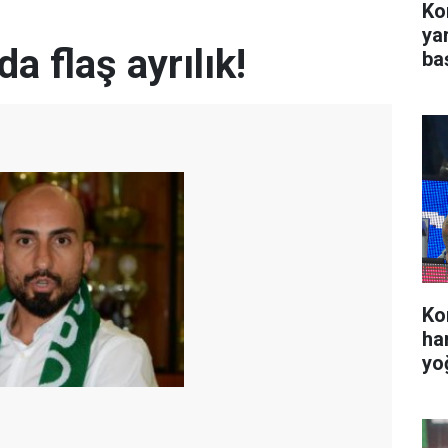
Kon
ya
a flaş ayrılık!
ba
Ko
ha
yo