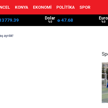
NCEL
KONYA
EKONOMI
POLITIKA
SPOR
Dolar
Euro
13779.39
47.68
%0
%0
ş ayrılık!
Sp