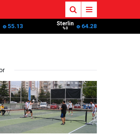
Sterlin
55.13
64.28
%0
or