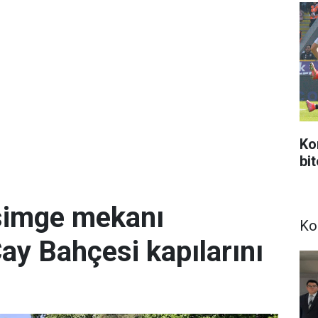
Ko
bi
simge mekanı
Ko
Çay Bahçesi kapılarını