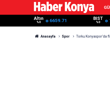
GÜ
Altın
BIST
6659.71
%0
%0
Anasayfa
Spor
Torku Konyaspor'da fla