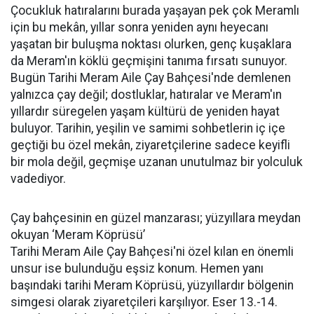
Çocukluk hatıralarını burada yaşayan pek çok Meramlı
için bu mekân, yıllar sonra yeniden aynı heyecanı
yaşatan bir buluşma noktası olurken, genç kuşaklara
da Meram'ın köklü geçmişini tanıma fırsatı sunuyor.
Bugün Tarihi Meram Aile Çay Bahçesi'nde demlenen
yalnızca çay değil; dostluklar, hatıralar ve Meram'ın
yıllardır süregelen yaşam kültürü de yeniden hayat
buluyor. Tarihin, yeşilin ve samimi sohbetlerin iç içe
geçtiği bu özel mekân, ziyaretçilerine sadece keyifli
bir mola değil, geçmişe uzanan unutulmaz bir yolculuk
vadediyor.
Çay bahçesinin en güzel manzarası; yüzyıllara meydan
okuyan ‘Meram Köprüsü’
Tarihi Meram Aile Çay Bahçesi'ni özel kılan en önemli
unsur ise bulunduğu eşsiz konum. Hemen yanı
başındaki tarihi Meram Köprüsü, yüzyıllardır bölgenin
simgesi olarak ziyaretçileri karşılıyor. Eser 13.-14.