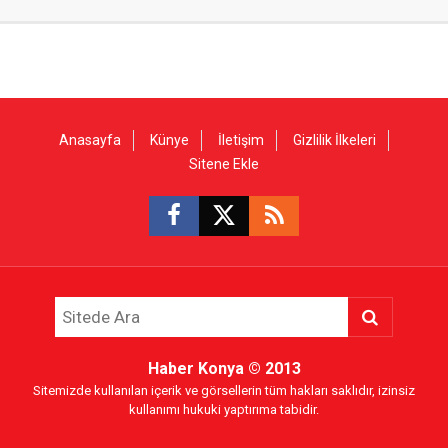
Anasayfa
Künye
İletişim
Gizlilik İlkeleri
Sitene Ekle
Haber Konya
© 2013
Sitemizde kullanılan içerik ve görsellerin tüm hakları saklıdır, izinsiz
kullanımı hukuki yaptırıma tabidir.