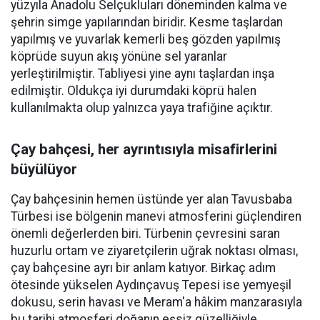
yüzyıla Anadolu Selçukluları döneminden kalma ve
şehrin simge yapılarından biridir. Kesme taşlardan
yapılmış ve yuvarlak kemerli beş gözden yapılmış
köprüde suyun akış yönüne sel yaranlar
yerleştirilmiştir. Tabliyesi yine aynı taşlardan inşa
edilmiştir. Oldukça iyi durumdaki köprü halen
kullanılmakta olup yalnızca yaya trafiğine açıktır.
Çay bahçesi, her ayrıntısıyla misafirlerini
büyülüyor
Çay bahçesinin hemen üstünde yer alan Tavusbaba
Türbesi ise bölgenin manevi atmosferini güçlendiren
önemli değerlerden biri. Türbenin çevresini saran
huzurlu ortam ve ziyaretçilerin uğrak noktası olması,
çay bahçesine ayrı bir anlam katıyor. Birkaç adım
ötesinde yükselen Aydınçavuş Tepesi ise yemyeşil
dokusu, serin havası ve Meram'a hâkim manzarasıyla
bu tarihi atmosferi doğanın eşsiz güzelliğiyle