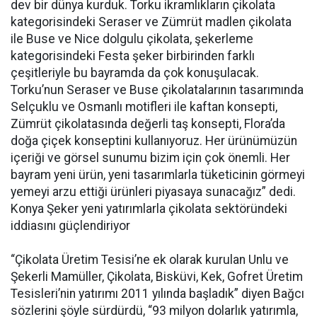
dev bir dünya kurduk. Torku ikramlıkların çikolata
kategorisindeki Seraser ve Zümrüt madlen çikolata
ile Buse ve Nice dolgulu çikolata, şekerleme
kategorisindeki Festa şeker birbirinden farklı
çeşitleriyle bu bayramda da çok konuşulacak.
Torku’nun Seraser ve Buse çikolatalarının tasarımında
Selçuklu ve Osmanlı motifleri ile kaftan konsepti,
Zümrüt çikolatasında değerli taş konsepti, Flora’da
doğa çiçek konseptini kullanıyoruz. Her ürünümüzün
içeriği ve görsel sunumu bizim için çok önemli. Her
bayram yeni ürün, yeni tasarımlarla tüketicinin görmeyi
yemeyi arzu ettiği ürünleri piyasaya sunacağız” dedi.
Konya Şeker yeni yatırımlarla çikolata sektöründeki
iddiasını güçlendiriyor
“Çikolata Üretim Tesisi’ne ek olarak kurulan Unlu ve
Şekerli Mamüller, Çikolata, Bisküvi, Kek, Gofret Üretim
Tesisleri’nin yatırımı 2011 yılında başladık” diyen Bağcı
sözlerini şöyle sürdürdü, “93 milyon dolarlık yatırımla,