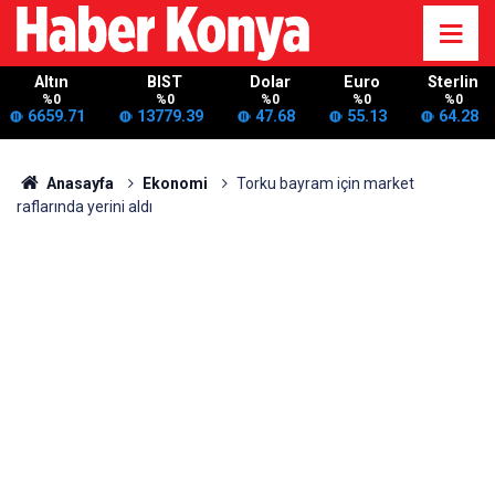
Altın
BIST
Dolar
Euro
Sterlin
%0
%0
%0
%0
%0
6659.71
13779.39
47.68
55.13
64.28
Anasayfa
Ekonomi
Torku bayram için market
raflarında yerini aldı