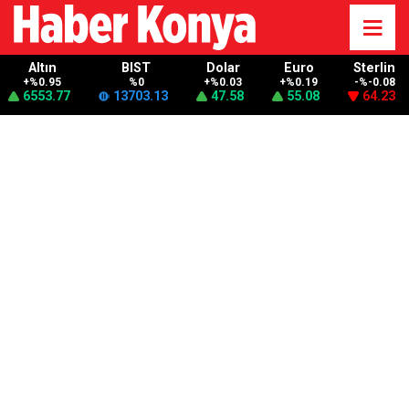
Altın
BIST
Dolar
Euro
Sterlin
+%0.95
%0
+%0.03
+%0.19
-%-0.08
6553.77
13703.13
47.58
55.08
64.23