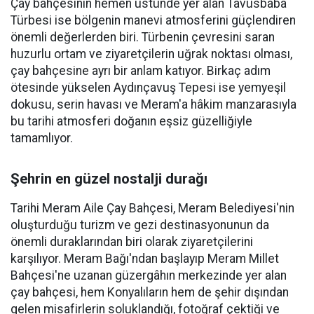
Çay bahçesinin hemen üstünde yer alan Tavusbaba
Türbesi ise bölgenin manevi atmosferini güçlendiren
önemli değerlerden biri. Türbenin çevresini saran
huzurlu ortam ve ziyaretçilerin uğrak noktası olması,
çay bahçesine ayrı bir anlam katıyor. Birkaç adım
ötesinde yükselen Aydınçavuş Tepesi ise yemyeşil
dokusu, serin havası ve Meram'a hâkim manzarasıyla
bu tarihi atmosferi doğanın eşsiz güzelliğiyle
tamamlıyor.
Şehrin en güzel nostalji durağı
Tarihi Meram Aile Çay Bahçesi, Meram Belediyesi'nin
oluşturduğu turizm ve gezi destinasyonunun da
önemli duraklarından biri olarak ziyaretçilerini
karşılıyor. Meram Bağı'ndan başlayıp Meram Millet
Bahçesi'ne uzanan güzergâhın merkezinde yer alan
çay bahçesi, hem Konyalıların hem de şehir dışından
gelen misafirlerin soluklandığı, fotoğraf çektiği ve