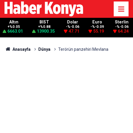
Altın
BIST
Dolar
Euro
Sterlin
+%0.05
+%0.88
-%-0.06
-%-0.09
-%-0.06
6663.01
13900.35
47.71
55.19
64.24
Anasayfa
Dünya
Terörün panzehiri Mevlana