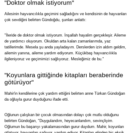
"Doktor olmak istiyorum"
Ailesinin hayvancılıkla geçimini sağladığını ve kendisinin de hayvanları
çok sevdiğini belirten Gündoğdu, şunları anlattı:
"İleride de doktor olmak istiyorum. İnşallah hayalim gerçekleşir. Aileme
de yardımcı oluyorum. Okuldan arta kalan zamanlarımda, yaz
tatillerimde. Mesela şu anda yayladayım. Derslerden izin aldım geldim,
ailemin yanına, aileme yardım ediyorum. Küçükbaş hayvancılıkla
ilgileniyoruz ve geçimimizi sağlıyoruz. Mesleğimiz de bu."
"Koyunlara gittiğinde kitapları beraberinde
götürüyor"
Mahir'in kendilerine çok yardım ettiğini belirten anne Türkan Gündoğan
da oğluyla gurur duyduğunu ifade etti.
Oğlunun çalışkan bir çocuk olmasından dolayı çok mutlu olduğunu
belirten Gündoğan, "Duygulandım, heyecanlandım, sevinçliyim.
Oğlumun bu başarıyı yakalamasından gurur duydum. Mahir, koyunları
otlatıyor, hayvanları sağıyor, yardım ediyor. Kitapları elinden hiç eksik