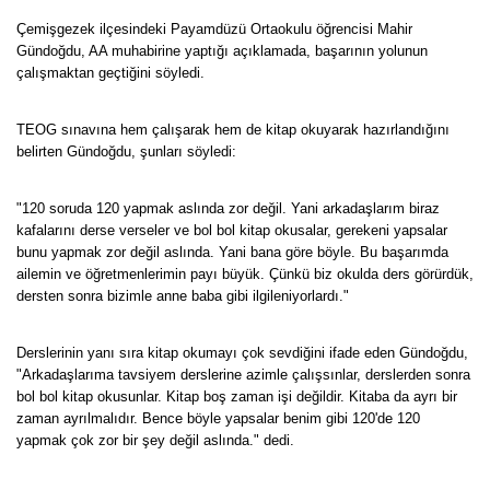
Çemişgezek ilçesindeki Payamdüzü Ortaokulu öğrencisi Mahir
Gündoğdu, AA muhabirine yaptığı açıklamada, başarının yolunun
çalışmaktan geçtiğini söyledi.
TEOG sınavına hem çalışarak hem de kitap okuyarak hazırlandığını
belirten Gündoğdu, şunları söyledi:
"120 soruda 120 yapmak aslında zor değil. Yani arkadaşlarım biraz
kafalarını derse verseler ve bol bol kitap okusalar, gerekeni yapsalar
bunu yapmak zor değil aslında. Yani bana göre böyle. Bu başarımda
ailemin ve öğretmenlerimin payı büyük. Çünkü biz okulda ders görürdük,
dersten sonra bizimle anne baba gibi ilgileniyorlardı."
Derslerinin yanı sıra kitap okumayı çok sevdiğini ifade eden Gündoğdu,
"Arkadaşlarıma tavsiyem derslerine azimle çalışsınlar, derslerden sonra
bol bol kitap okusunlar. Kitap boş zaman işi değildir. Kitaba da ayrı bir
zaman ayrılmalıdır. Bence böyle yapsalar benim gibi 120'de 120
yapmak çok zor bir şey değil aslında." dedi.