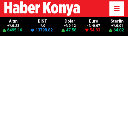
Altın
BIST
Dolar
Euro
Sterlin
+%0.23
%0
+%0.12
-%-0.07
+%0.01
6495.16
13798.82
47.58
54.83
64.02