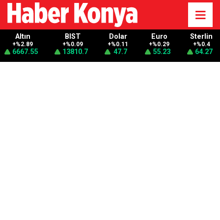
Altın
BIST
Dolar
Euro
Sterlin
+%2.89
+%0.09
+%0.11
+%0.29
+%0.4
6667.55
13810.7
47.7
55.23
64.27