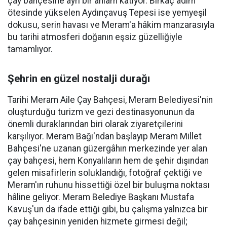
çay bahçesine ayrı bir anlam katıyor. Birkaç adım
ötesinde yükselen Aydınçavuş Tepesi ise yemyeşil
dokusu, serin havası ve Meram'a hâkim manzarasıyla
bu tarihi atmosferi doğanın eşsiz güzelliğiyle
tamamlıyor.
Şehrin en güzel nostalji durağı
Tarihi Meram Aile Çay Bahçesi, Meram Belediyesi'nin
oluşturduğu turizm ve gezi destinasyonunun da
önemli duraklarından biri olarak ziyaretçilerini
karşılıyor. Meram Bağı'ndan başlayıp Meram Millet
Bahçesi'ne uzanan güzergâhın merkezinde yer alan
çay bahçesi, hem Konyalıların hem de şehir dışından
gelen misafirlerin soluklandığı, fotoğraf çektiği ve
Meram'ın ruhunu hissettiği özel bir buluşma noktası
hâline geliyor. Meram Belediye Başkanı Mustafa
Kavuş'un da ifade ettiği gibi, bu çalışma yalnızca bir
çay bahçesinin yeniden hizmete girmesi değil;