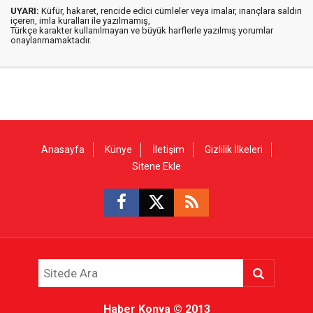
UYARI:
Küfür, hakaret, rencide edici cümleler veya imalar, inançlara saldırı
içeren, imla kuralları ile yazılmamış,
Türkçe karakter kullanılmayan ve büyük harflerle yazılmış yorumlar
onaylanmamaktadır.
Anasayfa
Künye
İletişim
Gizlilik İlkeleri
Sitene Ekle
Haber Konya
© 2013