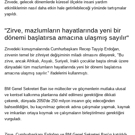
Zirvede, gelecek dönemlerde küresel ölçekte insani yardım
etkinliklerinin nasıl daha etkin hale getirilebileceği yönünde tartışmalar
yapıldı.
"Zirve, mazlumların hayatlarında yeni bir
dönemi başlatırsa amacına ulaşmış sayılır"
Zirvedeki konuşmalarında Cumhurbaşkanı Recep Tayyip Erdoğan,
zirvenin temel bir zihniyet değişiminin miladı olmasını dileyerek, "Bu
zirve, ancak Afrikalı, Asyalı, Suriyeli, Iraklı çocuklar başta olmak üzere
dünyadaki tüm mazlumların hayatlarında yeni bir dönemi başlatırsa
amacına ulaşmış sayılır." ifadelerini kullanmıştı.
BM Genel Sekreteri Ban ise mülteciler ve göçmenlerin mutlaka ulusal
ve kentsel kalkınma planlarına dahil edilmesi gerektiğine dikkati
çekerek, dünyada 2050'de 250 milyon insanın göç edeceğinden
bahsedildiğini, bu kaçınılmaz gelecek adına çalışmalar yapmak, kaynak
ve imkanları ortaya koymak ve çalışmaların birleştirilmesi gerektiğini
vurguladı.
Zirve, Cumhurbaşkanı Erdoğan ve BM Genel Sekreteri Ban'ın katıldığı