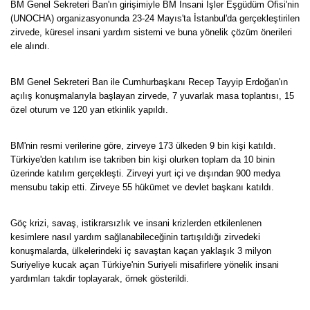
BM Genel Sekreteri Ban'ın girişimiyle BM İnsani İşler Eşgüdüm Ofisi'nin
(UNOCHA) organizasyonunda 23-24 Mayıs'ta İstanbul'da gerçekleştirilen
zirvede, küresel insani yardım sistemi ve buna yönelik çözüm önerileri
ele alındı.
BM Genel Sekreteri Ban ile Cumhurbaşkanı Recep Tayyip Erdoğan'ın
açılış konuşmalarıyla başlayan zirvede, 7 yuvarlak masa toplantısı, 15
özel oturum ve 120 yan etkinlik yapıldı.
BM'nin resmi verilerine göre, zirveye 173 ülkeden 9 bin kişi katıldı.
Türkiye'den katılım ise takriben bin kişi olurken toplam da 10 binin
üzerinde katılım gerçekleşti. Zirveyi yurt içi ve dışından 900 medya
mensubu takip etti. Zirveye 55 hükümet ve devlet başkanı katıldı.
Göç krizi, savaş, istikrarsızlık ve insani krizlerden etkilenlenen
kesimlere nasıl yardım sağlanabileceğinin tartışıldığı zirvedeki
konuşmalarda, ülkelerindeki iç savaştan kaçan yaklaşık 3 milyon
Suriyeliye kucak açan Türkiye'nin Suriyeli misafirlere yönelik insani
yardımları takdir toplayarak, örnek gösterildi.