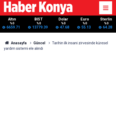
Altın
BIST
Dolar
Euro
Sterlin
%0
%0
%0
%0
%0
6659.71
13779.39
47.68
55.13
64.28
Anasayfa
Güncel
Tarihin ilk insani zirvesinde küresel
yardım sistemi ele alındı