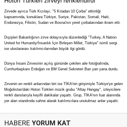
Hoton Türkleri zirveyi renklendirdi
Zirvede ayrıca Türk Kızılayı, "5 Kıtadan 10 Çorba" etkinliği
kapsamında, konuklara Türkiye, Suriye, Pakistan, Somali, Haiti,
Endonezya, Filistin, Sudan ve Bosna'nın yerel çorbalarından ikram etti.
Dışişleri Bakanlığının zirve dolayısıyla düzenlediği "Turkey, A Nation
United for Humanity/İnsanlık İçin Birleşen Millet, Türkiye" isimli sergi
ise uluslararası katılımcılarından büyük ilgi gördü.
Dünya İnsani Zirvesinin açılış gününde çekilen aile fotoğrafında,
Cumhurbaşkanı Erdoğan ve BM Genel Sekreteri Ban yan yana durdu.
Zirvenin en renkli anlarından biri ise TİKA'nin girişimiyle Türkiye'ye gelen
Moğolistan'daki Hoton Türkleri müzik grubu "Altay Hangay", izleyicilere
renkli danslarıyla keyifli dakikalar yaşattı. Grup, TİKA'nın fuar alanında
yer alan standında sahne alarak katılımcılara unutulmaz anlar yaşattı.
HABERE
YORUM KAT