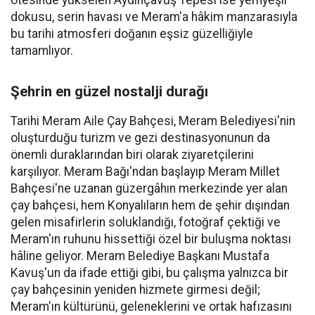
ötesinde yükselen Aydınçavuş Tepesi ise yemyeşil
dokusu, serin havası ve Meram'a hâkim manzarasıyla
bu tarihi atmosferi doğanın eşsiz güzelliğiyle
tamamlıyor.
Şehrin en güzel nostalji durağı
Tarihi Meram Aile Çay Bahçesi, Meram Belediyesi'nin
oluşturduğu turizm ve gezi destinasyonunun da
önemli duraklarından biri olarak ziyaretçilerini
karşılıyor. Meram Bağı'ndan başlayıp Meram Millet
Bahçesi'ne uzanan güzergâhın merkezinde yer alan
çay bahçesi, hem Konyalıların hem de şehir dışından
gelen misafirlerin soluklandığı, fotoğraf çektiği ve
Meram'ın ruhunu hissettiği özel bir buluşma noktası
hâline geliyor. Meram Belediye Başkanı Mustafa
Kavuş'un da ifade ettiği gibi, bu çalışma yalnızca bir
çay bahçesinin yeniden hizmete girmesi değil;
Meram'ın kültürünü, geleneklerini ve ortak hafızasını