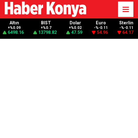
Altın
BIST
Dolar
Euro
Sterlin
+%0.09
+%0.7
+%0.02
-%-0.11
-%-0.11
6498.16
13798.82
47.59
54.96
64.17