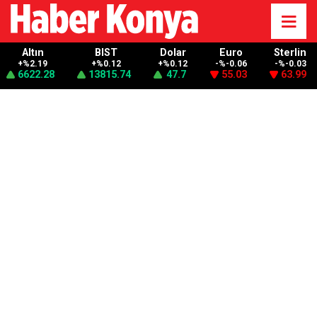
Altın
BIST
Dolar
Euro
Sterlin
+%2.19
+%0.12
+%0.12
-%-0.06
-%-0.03
6622.28
13815.74
47.7
55.03
63.99