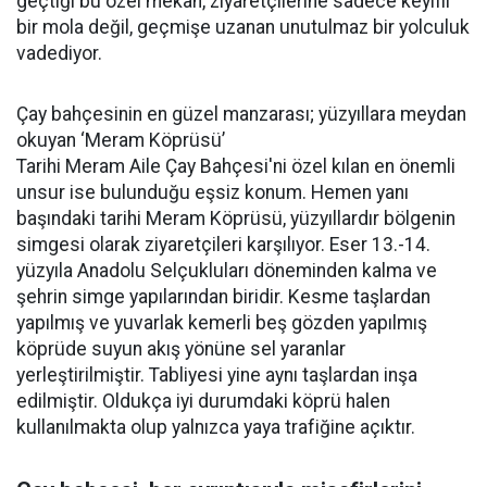
geçtiği bu özel mekân, ziyaretçilerine sadece keyifli
bir mola değil, geçmişe uzanan unutulmaz bir yolculuk
vadediyor.
Çay bahçesinin en güzel manzarası; yüzyıllara meydan
okuyan ‘Meram Köprüsü’
Tarihi Meram Aile Çay Bahçesi'ni özel kılan en önemli
unsur ise bulunduğu eşsiz konum. Hemen yanı
başındaki tarihi Meram Köprüsü, yüzyıllardır bölgenin
simgesi olarak ziyaretçileri karşılıyor. Eser 13.-14.
yüzyıla Anadolu Selçukluları döneminden kalma ve
şehrin simge yapılarından biridir. Kesme taşlardan
yapılmış ve yuvarlak kemerli beş gözden yapılmış
köprüde suyun akış yönüne sel yaranlar
yerleştirilmiştir. Tabliyesi yine aynı taşlardan inşa
edilmiştir. Oldukça iyi durumdaki köprü halen
kullanılmakta olup yalnızca yaya trafiğine açıktır.