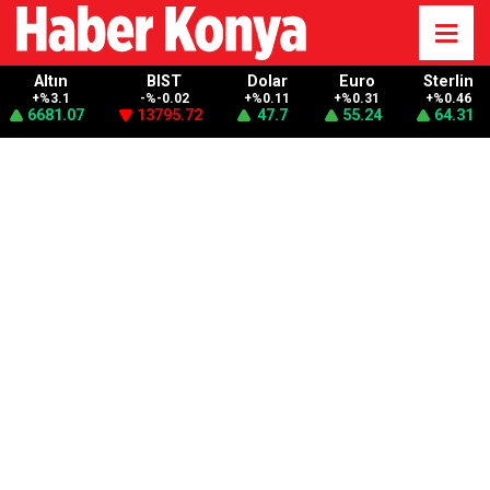
Altın
BIST
Dolar
Euro
Sterlin
+%3.1
-%-0.02
+%0.11
+%0.31
+%0.46
6681.07
13795.72
47.7
55.24
64.31