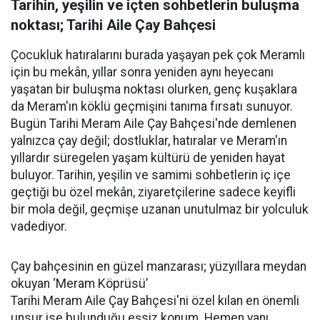
Tarihin, yeşilin ve içten sohbetlerin buluşma
noktası; Tarihi Aile Çay Bahçesi
Çocukluk hatıralarını burada yaşayan pek çok Meramlı
için bu mekân, yıllar sonra yeniden aynı heyecanı
yaşatan bir buluşma noktası olurken, genç kuşaklara
da Meram'ın köklü geçmişini tanıma fırsatı sunuyor.
Bugün Tarihi Meram Aile Çay Bahçesi'nde demlenen
yalnızca çay değil; dostluklar, hatıralar ve Meram'ın
yıllardır süregelen yaşam kültürü de yeniden hayat
buluyor. Tarihin, yeşilin ve samimi sohbetlerin iç içe
geçtiği bu özel mekân, ziyaretçilerine sadece keyifli
bir mola değil, geçmişe uzanan unutulmaz bir yolculuk
vadediyor.
Çay bahçesinin en güzel manzarası; yüzyıllara meydan
okuyan ‘Meram Köprüsü’
Tarihi Meram Aile Çay Bahçesi'ni özel kılan en önemli
unsur ise bulunduğu eşsiz konum. Hemen yanı