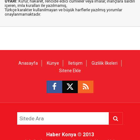
UYARI:
Küfür, hakaret, rencide edici cümleler veya imalar, inançlara saldırı
içeren, imla kuralları ile yazılmamış,
Türkçe karakter kullanılmayan ve büyük harflerle yazılmış yorumlar
onaylanmamaktadır.
Anasayfa
Künye
İletişim
Gizlilik İlkeleri
Sitene Ekle
Haber Konya
© 2013