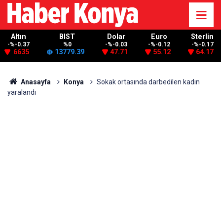
Altın
BIST
Dolar
Euro
Sterlin
-%-0.37
%0
-%-0.03
-%-0.12
-%-0.17
6635
13779.39
47.71
55.12
64.17
Anasayfa
Konya
Sokak ortasında darbedilen kadın
yaralandı