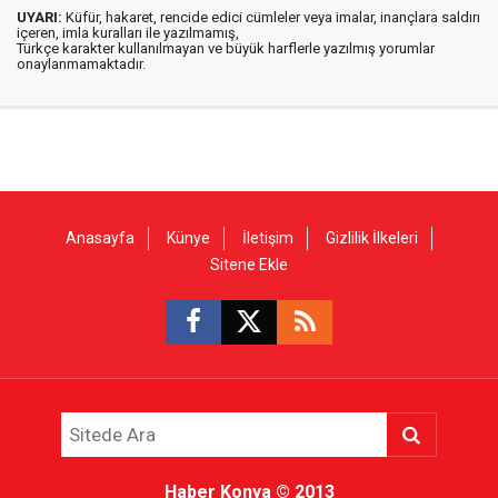
UYARI:
Küfür, hakaret, rencide edici cümleler veya imalar, inançlara saldırı
içeren, imla kuralları ile yazılmamış,
Türkçe karakter kullanılmayan ve büyük harflerle yazılmış yorumlar
onaylanmamaktadır.
Anasayfa
Künye
İletişim
Gizlilik İlkeleri
Sitene Ekle
Haber Konya
© 2013