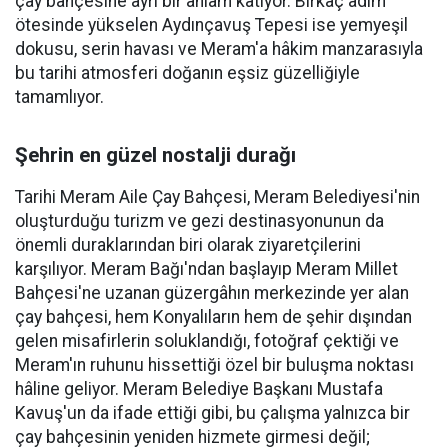
çay bahçesine ayrı bir anlam katıyor. Birkaç adım
ötesinde yükselen Aydınçavuş Tepesi ise yemyeşil
dokusu, serin havası ve Meram'a hâkim manzarasıyla
bu tarihi atmosferi doğanın eşsiz güzelliğiyle
tamamlıyor.
Şehrin en güzel nostalji durağı
Tarihi Meram Aile Çay Bahçesi, Meram Belediyesi'nin
oluşturduğu turizm ve gezi destinasyonunun da
önemli duraklarından biri olarak ziyaretçilerini
karşılıyor. Meram Bağı'ndan başlayıp Meram Millet
Bahçesi'ne uzanan güzergâhın merkezinde yer alan
çay bahçesi, hem Konyalıların hem de şehir dışından
gelen misafirlerin soluklandığı, fotoğraf çektiği ve
Meram'ın ruhunu hissettiği özel bir buluşma noktası
hâline geliyor. Meram Belediye Başkanı Mustafa
Kavuş'un da ifade ettiği gibi, bu çalışma yalnızca bir
çay bahçesinin yeniden hizmete girmesi değil;