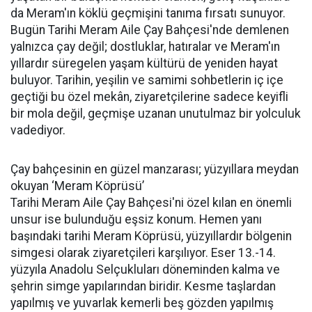
da Meram'ın köklü geçmişini tanıma fırsatı sunuyor.
Bugün Tarihi Meram Aile Çay Bahçesi'nde demlenen
yalnızca çay değil; dostluklar, hatıralar ve Meram'ın
yıllardır süregelen yaşam kültürü de yeniden hayat
buluyor. Tarihin, yeşilin ve samimi sohbetlerin iç içe
geçtiği bu özel mekân, ziyaretçilerine sadece keyifli
bir mola değil, geçmişe uzanan unutulmaz bir yolculuk
vadediyor.
Çay bahçesinin en güzel manzarası; yüzyıllara meydan
okuyan ‘Meram Köprüsü’
Tarihi Meram Aile Çay Bahçesi'ni özel kılan en önemli
unsur ise bulunduğu eşsiz konum. Hemen yanı
başındaki tarihi Meram Köprüsü, yüzyıllardır bölgenin
simgesi olarak ziyaretçileri karşılıyor. Eser 13.-14.
yüzyıla Anadolu Selçukluları döneminden kalma ve
şehrin simge yapılarından biridir. Kesme taşlardan
yapılmış ve yuvarlak kemerli beş gözden yapılmış