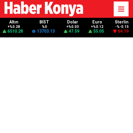
Altın
BIST
Dolar
Euro
Sterlin
+%0.28
%0
+%0.03
+%0.12
-%-0.15
6510.28
13703.13
47.59
55.05
64.19